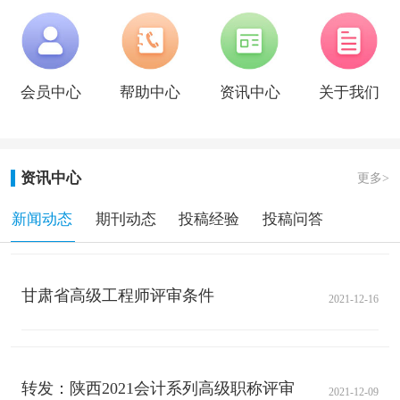
会员中心
帮助中心
资讯中心
关于我们
资讯中心
更多>
新闻动态
期刊动态
投稿经验
投稿问答
甘肃省高级工程师评审条件
2021-12-16
转发：陕西2021会计系列高级职称评审通知
2021-12-09