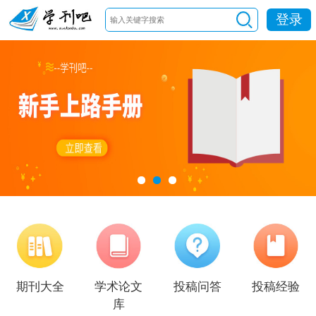
登录
期刊大全
学术论文
投稿问答
投稿经验
库