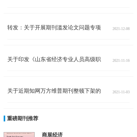
转发：关于开展期刊滥发论文问题专项检查的通知
2021-12-08
关于印发《山东省经济专业人员高级职称评价标准条
2021-11-16
关于近期知网万方维普期刊整顿下架的情况分析
2021-11-03
重磅期刊推荐
商展经济