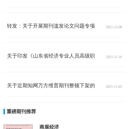
转发：关于开展期刊滥发论文问题专项检查的通知
2021-12-08
关于印发《山东省经济专业人员高级职称评价标准条
2021-11-16
关于近期知网万方维普期刊整顿下架的情况分析
2021-11-03
重磅期刊推荐
商展经济