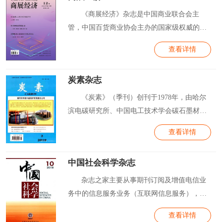
《商展经济》杂志是中国商业联合会主
管，中国百货商业协会主办的国家级权威的商
展经...
查看详情
炭素杂志
《炭素》（季刊）创刊于1978年，由哈尔
滨电碳研究所、中国电工技术学会碳石墨材料
专业...
查看详情
中国社会科学杂志
杂志之家主要从事期刊订阅及增值电信业
务中的信息服务业务（互联网信息服务），并
非《...
查看详情