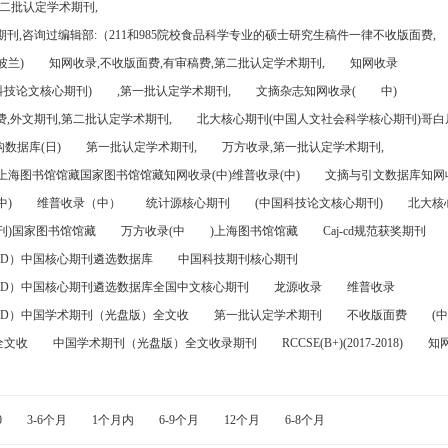
第二批认定学术期刊,
刊,咨询过编辑部:（211和985院校食品科学专业的硕士研究生稿件一律不收版面费,
波兰)
知网收录,不收版面费,有审稿费,第二批认定学术期刊,
知网收录
科技论文核心期刊)
,第一批认定学术期刊,
文摘杂志知网收录(
中)
,外文期刊,第二批认定学术期刊,
北大核心期刊(中国人文社会科学核心期刊)哥白尼
数据库(日)
第一批认定学术期刊,
万方收录,第一批认定学术期刊,
)上海图书馆馆藏国家图书馆馆藏知网收录(中)维普收录(中)
文摘与引文数据库知网收
中)
维普收录（中）
统计源核心期刊
(中国科技论文核心期刊)
北大核
刊)国家图书馆馆藏
万方收录(中
)上海图书馆馆藏
Caj-cd规范获奖期刊
FD）中国核心期刊遴选数据库
中国科技期刊核心期刊
FD）中国核心期刊遴选数据库全国中文核心期刊
龙源收录
维普收录
FD）中国学术期刊（光盘版）全文收
第一批认定学术期刊
不收版面费
(中
全文收
中国学术期刊（光盘版）全文收录期刊
RCCSE(B+)(2017-2018)
知
0
3-6个月
1个月内
6-9个月
12个月
6-8个月