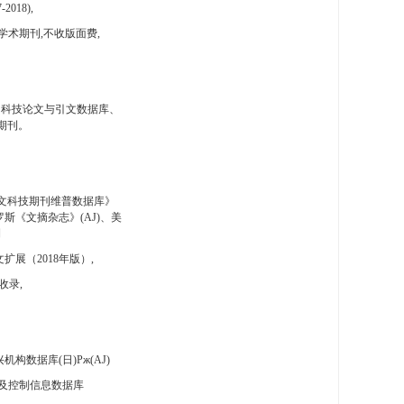
-2018),
学术期刊,不收版面费,
国科技论文与引文数据库、
期刊。
文科技期刊维普数据库》
斯《文摘杂志》(AJ)、美
刊
扩展（2018年版）,
收录,
构数据库(日)Pж(AJ)
及控制信息数据库