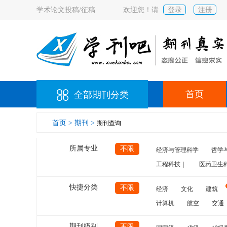
学术论文投稿/征稿
欢迎您！请
登录
注册
首页
全部期刊分类
首页 >
期刊 >
期刊查询
所属专业
不限
经济与管理科学
哲学
工程科技｜
医药卫生
快捷分类
不限
经济
文化
建筑
计算机
航空
交通
期刊级别
不限