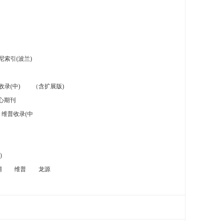
索引(波兰)
录(中)
（含扩展版)
心期刊
维普收录(中
)
网
维普
龙源