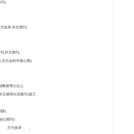
9),
方收录,外文期刊,
刊,外文期刊,
人文社会科学核心期)
副教授博士以上
学文摘哥白尼索引(波兰
版)
核心期刊)
万方收录
,