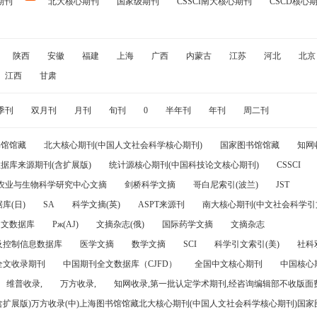
期刊
北大核心期刊
国家级期刊
CSSCI南大核心期刊
CSCD核心
陕西
安徽
福建
上海
广西
内蒙古
江苏
河北
北京
江西
甘肃
季刊
双月刊
月刊
旬刊
0
半年刊
年刊
周二刊
书馆馆藏
北大核心期刊(中国人文社会科学核心期刊)
国家图书馆馆藏
知网
据库来源期刊(含扩展版)
统计源核心期刊(中国科技论文核心期刊)
CSSCI
农业与生物科学研究中心文摘
剑桥科学文摘
哥白尼索引(波兰)
JST
库(日)
SA
科学文摘(英)
ASPT来源刊
南大核心期刊(中文社会科学引文
引文数据库
Pж(AJ)
文摘杂志(俄)
国际药学文摘
文摘杂志
及控制信息数据库
医学文摘
数学文摘
SCI
科学引文索引(美)
社科
全文收录期刊
中国期刊全文数据库（CJFD）
全国中文核心期刊
中国核心
维普收录,
万方收录,
知网收录,第一批认定学术期刊,经咨询编辑部不收版面费
(含扩展版)万方收录(中)上海图书馆馆藏北大核心期刊(中国人文社会科学核心期刊)国家