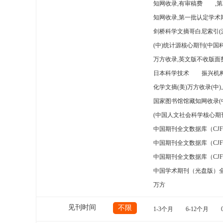
知网收录,有审稿费
,
知网收录,第一批认定学术期
剑桥科学文摘哥白尼索引(
(中)统计源核心期刊(中国
万方收录,英文版不收版面费
日本科学技术
振兴机构
化学文摘(美)万方收录(中
国家图书馆馆藏知网收录(
(中国人文社会科学核心期
中国期刊全文数据库（CJ
中国期刊全文数据库（CJ
中国期刊全文数据库（CJ
中国学术期刊（光盘版）
万方
见刊时间
不限
1-3个月
6-12个月