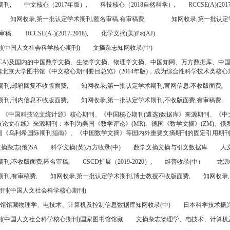
期刊,
中文核心（2017年版）,
科技核心（2018自然科学）,
RCCSE(A)(2017
知网收录,第一批认定学术期刊,匿名审稿,有审稿费,
知网收录,第一批认定
审稿,
RCCSE(A-)(2017-2018),
化学文摘(美)Pж(AJ)
(中国人文社会科学核心期刊)
文摘杂志知网收录(中)
CA)及国内的中国数学文摘、生物学文摘、物理学文摘、中国知网、万方数据库、中
北京大学图书馆《中文核心期刊要目总览》(2014年版)，成为综合性科学技术类核心
期刊,邮箱回复不收版面费,
知网收录,第一批认定学术期刊,官网信息:不收版面费,
期刊,刊内信息不收版面费,
知网收录,第一批认定学术期刊,不收版面费,有审稿费,
、《中国科技论文统计源》核心期刊、《中国核心期刊(遴选)数据库》来源期刊、《中
论文在线》来源期刊；本刊为美国《数学评论》(MR)、德国《数学文摘》(ZM)、俄罗
美国《乌利希国际期刊指南》、《中国数学文摘》等国内外重要文摘期刊的固定引用期
摘杂志(俄)SA
科学文摘(英)万方收录(中)
数学文摘文摘与引文数据库
人文
刊,不收版面费,匿名审稿,
CSCD扩展（2019-2020）,
维普收录(中）
龙源
刊,有审稿费,
知网收录,第一批认定学术期刊,博士教授不收版面费,
知网收录,
刊(中国人文社会科学核心期刊)
书馆馆藏物理学、电技术、计算机及控制信息数据库知网收录(中)
日本科学技术振兴机
(中国人文社会科学核心期刊)国家图书馆馆藏
文摘杂志物理学、电技术、计算机