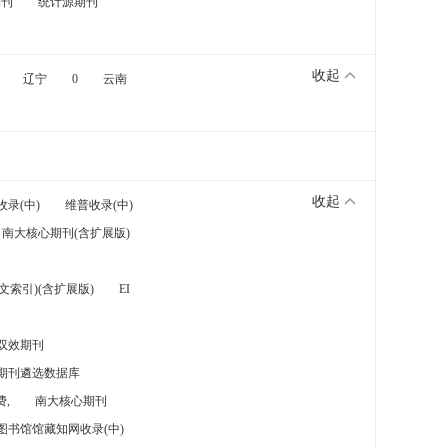
期刊
统计源期刊
收起
辽宁
0
云南
收起
收录(中)
维普收录(中)
南大核心期刊(含扩展版)
索引)(含扩展版)
EI
双效期刊
期刊遴选数据库
,
南大核心期刊
图书馆馆藏知网收录(中)