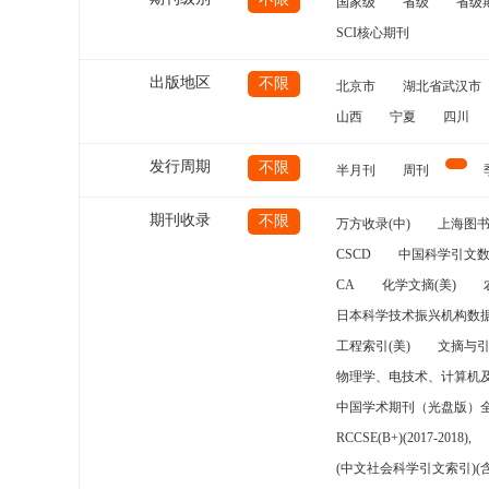
国家级
省级
省级
SCI核心期刊
出版地区
不限
北京市
湖北省武汉市
山西
宁夏
四川
发行周期
不限
半月刊
周刊
期刊收录
不限
万方收录(中)
上海图
CSCD
中国科学引文数
CA
化学文摘(美)
日本科学技术振兴机构数据
工程索引(美)
文摘与
物理学、电技术、计算机
中国学术期刊（光盘版）
RCCSE(B+)(2017-2018),
(中文社会科学引文索引)