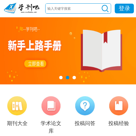
登录
期刊大全
学术论文
投稿问答
投稿经验
库