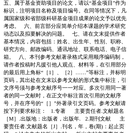
五、属于基金资助项目的论文，请以“基金项目”作为
标识，注明项目名称及项目编号。在同等情况下，凡
属国家级和省部级科研基金项目成果的论文予以优先
考虑。 六、前言部分应简单介绍本课题的学术研究
动态以及拟要解决的问题。 七、请在文末提供作者
基本情况，内容包括：姓名、出生年、性别、职称、
研究方向、邮政编码、通讯地址、联系电话、电子信
箱。 八、本刊参考文献著录格式采用顺序编码制，
请作者投稿时凡援引他人观点、材料等，在引用部分
的最后用上角标“［1］、［2］……”等标注，并标明
页码，其出处在文末以参考文献的形式集中标注，引
文序号须与参考文献序号一一对应。多次引用同一著
者的同一文献时，在正文中标注首次引用的文献序
号，并在序号的“［］”外著录引文页码。参考文献请
按下列要求标注： 1.专著 主要责任者.文献题名
［M］.出版地：出版者，出版年. 2.期刊文献 主
要责任者.文献题名［J］.刊名，年，卷(期)：起止页