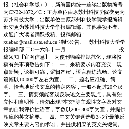
报（社会科学版）》，新编国内统一连续出版物编号
为CN32-1872／C；主办单位由原苏州科技学院变更为
苏州科技大学；出版单位由原苏州科技学院学报编辑
部变更为苏州科技大学学报编辑部。其他事项不变。
欢迎广大读者踊跃投稿。投稿邮箱：
xuebao@mail.usts.edu.cn 特此公告。 苏州科技大学学
报编辑部 二O一六年十一月 投
稿须知【官网信息】 为使刊物编排规范化，现将投
稿有关事项敬告如下： 一、来稿要求内容充实，观
点新颖，论据可靠，逻辑严密，语言精练流畅。论文
篇幅以10 000字左右为宜。 二、题名应准确、简
明、恰当地反映文章的特定内容，一般不超过20个汉
字。 三、摘要须能客观反映论文主要观点，具有独
立性和自明性，请勿出现“本文”等主观性文字及对文
章的自我评价性语言，字数以200~300字为宜，并提供
相应的英文摘要。 四、中文关键词选取3~5个最能反
映文章主要内容的术语，并提供相应的英文关键词。