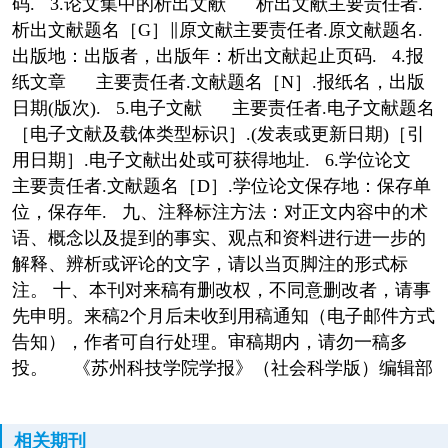
码. 3.论文集中的析出文献 析出文献主要责任者.
析出文献题名［G］∥原文献主要责任者.原文献题名.
出版地：出版者，出版年：析出文献起止页码. 4.报
纸文章 主要责任者.文献题名［N］.报纸名，出版
日期(版次). 5.电子文献 主要责任者.电子文献题名
［电子文献及载体类型标识］.(发表或更新日期)［引
用日期］.电子文献出处或可获得地址. 6.学位论文
主要责任者.文献题名［D］.学位论文保存地：保存单
位，保存年. 九、注释标注方法：对正文内容中的术
语、概念以及提到的事实、观点和资料进行进一步的
解释、辨析或评论的文字，请以当页脚注的形式标
注。 十、本刊对来稿有删改权，不同意删改者，请事
先申明。来稿2个月后未收到用稿通知（电子邮件方式
告知），作者可自行处理。审稿期内，请勿一稿多
投。 《苏州科技学院学报》（社会科学版）编辑部
相关期刊