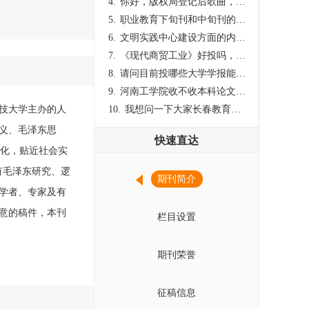
4.
你好，版权局登记后歌曲，这里能否发表
5.
职业教育下旬刊和中旬刊的国内刊号一样，他们有什么区别，两本刊物都是真的吗？
6.
文明实践中心建设方面的内容适合那种期刊
7.
《现代商贸工业》好投吗，版面费多少？
8.
请问目前投哪些大学学报能较快出刊啊
9.
河南工学院收不收本科论文呀？
科技大学主办的人
10.
我想问一下大家长春教育学院学报是本科学报吗？
义、毛泽东思
快速直达
文化，贴近社会实
有毛泽东研究、逻
期刊简介
学者、专家及有
意的稿件，本刊
栏目设置
期刊荣誉
征稿信息