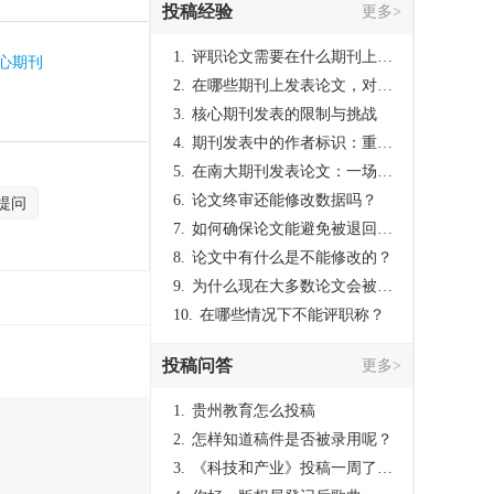
投稿经验
更多>
1.
评职论文需要在什么期刊上发表？
核心期刊
2.
在哪些期刊上发表论文，对考研有优势？
3.
核心期刊发表的限制与挑战
4.
期刊发表中的作者标识：重要性与实践
5.
在南大期刊发表论文：一场知识探索与学术成就的旅程
6.
论文终审还能修改数据吗？
提问
7.
如何确保论文能避免被退回：关键条件与策略
8.
论文中有什么是不能修改的？
9.
为什么现在大多数论文会被评判为AI撰写？（深度剖析查重机制下的困境与出路）
10.
在哪些情况下不能评职称？
投稿问答
更多>
1.
贵州教育怎么投稿
2.
怎样知道稿件是否被录用呢？
3.
《科技和产业》投稿一周了仍是“已发回执”状态，这是什么意思？什么时候外审？