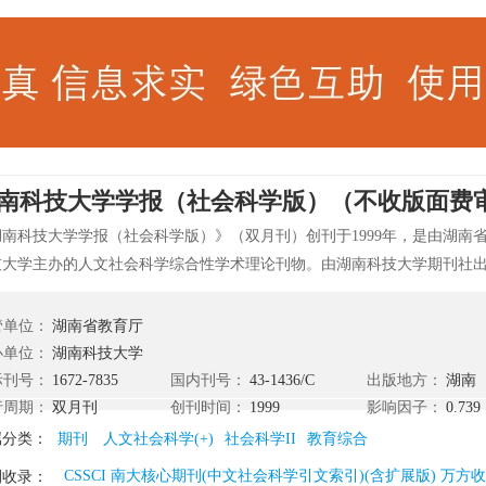
南科技大学学报（社会科学版）（不收版面费审稿
湖南科技大学学报（社会科学版）》（双月刊）创刊于1999年，是由湖南
技大学主办的人文社会科学综合性学术理论刊物。由湖南科技大学期刊社
。本刊以马克思主义、毛泽东思想、邓小平理论和“三个代表”重要思想为
则和“双百”方针，躬行“弘扬先进文化，贴近社会实践，倡导学术争鸣，深
管单位：
湖南省教育厅
旨，致力社会科学诸领域的探索研究与学术交流，辟有毛泽东研究、逻辑
办单位：
湖南科技大学
透视、政法论苑、历史研究、教育纵横、文学研究等栏目。热忱欢迎广大
际刊号：
1672-7835
国内刊号：
43-1436/C
出版地方：
湖南
的朋友惠赐佳作。本刊以思想性和学术性作为取舍稿件的唯一标准。凡思
行周期：
双月刊
创刊时间：
1999
影响因子：
0.739
件，本刊将优先采用。 ...[显示全部]
属分类：
期刊
人文社会科学(+)
社会科学II
教育综合
CSSCI 南大核心期刊(中文社会科学引文索引)(含扩展版) 万方
刊收录：