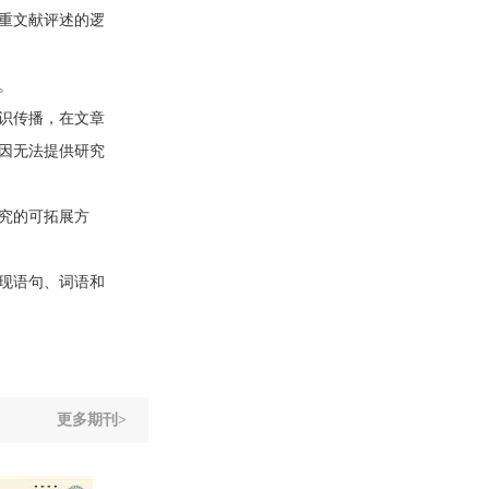
重文献评述的逻
。
识传播，在文章
因无法提供研究
究的可拓展方
现语句、词语和
更多期刊>