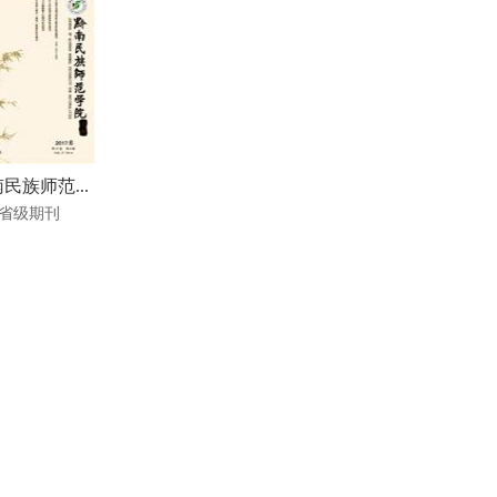
民族师范...
省级期刊