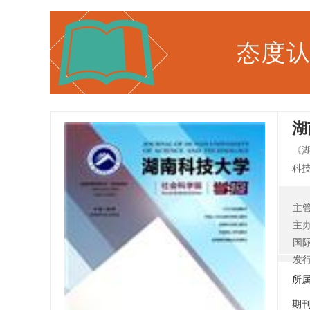
湖
《
科
行
原
主
宗
主
济
国
此
发
的稿
所
期