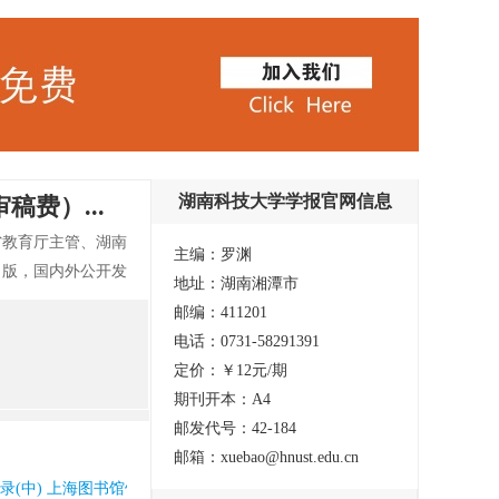
湖南科技大学学报官网信息
费）...
省教育厅主管、湖南
主编：罗渊
出版，国内外公开发
地址：湖南湘潭市
指导，坚持四项基本
邮编：411201
入理论前沿”的办刊
电话：0731-58291391
今探、哲学研究、经
定价：￥12元/期
学者、专家及有志于
期刊开本：A4
想健康、有学术创意
邮发代号：42-184
邮箱：xuebao@hnust.edu.cn
收录(中) 上海图书馆馆藏 北大核心期刊(中国人文社会科学核心期刊) 国家图