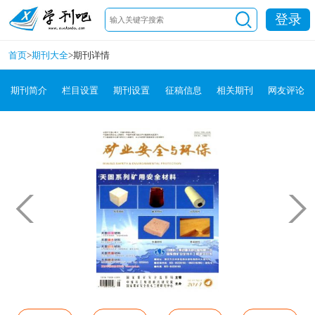
登录
首页
>
期刊大全
>
期刊详情
期刊简介
栏目设置
期刊设置
征稿信息
相关期刊
网友评论