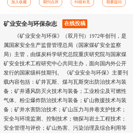
加入收藏
期刊点评
纠错补充
我要提问
矿业安全与环保杂志
在线投稿
《矿业安全与环保》（双月刊）1972年创刊，是
属国家安全生产监督管理总局（国家煤矿安全监察
局）主管，由煤炭科学研究总院重庆研究院与国家煤
矿安全技术工程研究中心共同主办，面向国内外公开
发行的国家级科技期刊。 《矿业安全与环保》主要刊
载内容包括：矿井瓦斯、煤与瓦斯突出防治技术与装
备；矿井通风防灭火技术与装备；工业粉尘及可燃性
气体、粉尘爆炸防治技术与装备；矿山救援技术与装
备；矿井水害防治技术；矿山压力与井巷支护技术；
安全与环境监测、控制技术；物探与岩土工程技术；
安全管理与评价；矿山热害、污染治理及综合利用等