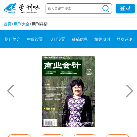
登录
首页
>
期刊大全
>
期刊详情
期刊简介
栏目设置
期刊设置
征稿信息
相关期刊
网友评论