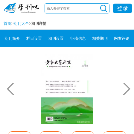
登录
首页
>
期刊大全
>
期刊详情
期刊简介
栏目设置
期刊设置
征稿信息
相关期刊
网友评论