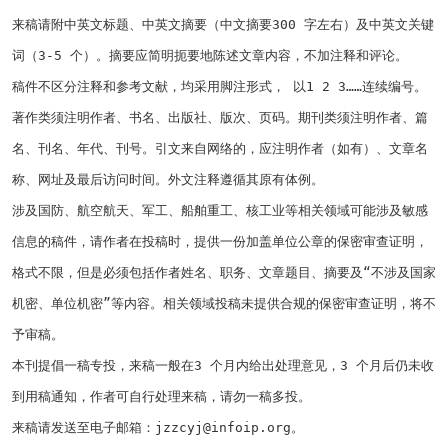
来稿请附中英文标题、中英文摘要（中文摘要
300
字左右）及中英文关键
词（
3-5
个）。摘要应简明扼要地陈述文章内容，不加注释和评论。
稿件不区分注释和参考文献，均采用脚注形式， 以
1 2 3
……连续编号。
著作类须注明作者、书名、出版社、版次、页码。期刊类须注明作者、篇
名、刊名、年代、刊号。引文来自网络的，应注明作者（如有）、文章名
称、网址及最后访问时间。外文注释遵循其原有体例。
涉及国防、航空航天、军工、船舶重工、核工业等相关领域可能涉及敏感
信息的稿件，请作者在投稿时，提供一份加盖单位公章的保密审查证明，
格式不限，但是必须包括作者姓名、职务、文章题目、摘要及“不涉及国家
机密、单位机密”等内容。相关领域投稿未提供合规的保密审查证明，将不
予审稿。
本刊提倡一稿专投，来稿一般在
3
个月内给出处理意见，
3
个月后仍未收
到用稿通知，作者可自行处理来稿，请勿一稿多投。
来稿请发送至电子邮箱：
jzzcyj@infoip.org
。