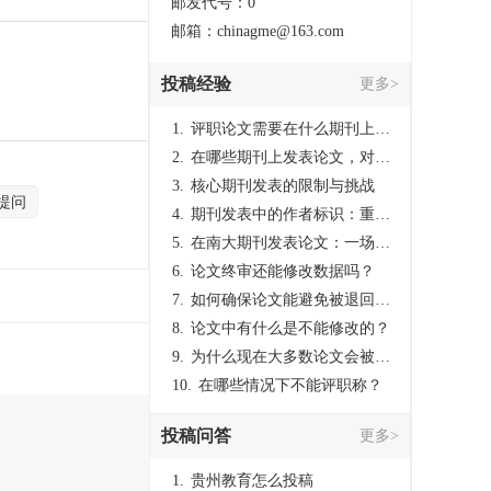
邮发代号：0
邮箱：chinagme@163.com
投稿经验
更多>
1.
评职论文需要在什么期刊上发表？
2.
在哪些期刊上发表论文，对考研有优势？
3.
核心期刊发表的限制与挑战
提问
4.
期刊发表中的作者标识：重要性与实践
5.
在南大期刊发表论文：一场知识探索与学术成就的旅程
6.
论文终审还能修改数据吗？
7.
如何确保论文能避免被退回：关键条件与策略
8.
论文中有什么是不能修改的？
9.
为什么现在大多数论文会被评判为AI撰写？（深度剖析查重机制下的困境与出路）
10.
在哪些情况下不能评职称？
投稿问答
更多>
1.
贵州教育怎么投稿