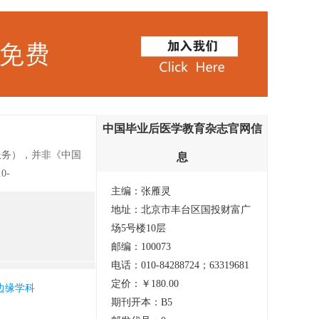
中国毕业后医学教育杂志官网信
服务），并非《中国
息
0-
主编：张雁灵
中国毕业后医学教育》
地址：北京市丰台区国投财富广
期刊。向国内外展
场5号楼10层
、老师、学生之间的
邮编：100073
外医学教育学术交流
电话：010-84288724；63319681
定价：￥180.00
边缘学科
期刊开本：B5