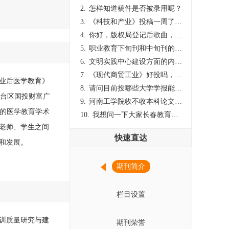
2.
怎样知道稿件是否被录用呢？
3.
《科技和产业》投稿一周了仍是“已发回执”状态，这是什么意思？什么时候外审？
4.
你好，版权局登记后歌曲，这里能否发表
5.
职业教育下旬刊和中旬刊的国内刊号一样，他们有什么区别，两本刊物都是真的吗？
6.
文明实践中心建设方面的内容适合那种期刊
7.
《现代商贸工业》好投吗，版面费多少？
业后医学教育》
8.
请问目前投哪些大学学报能较快出刊啊
市丰台区国投财富广
9.
河南工学院收不收本科论文呀？
办的医学教育学术
10.
我想问一下大家长春教育学院学报是本科学报吗？
老师、学生之间
快速直达
和发展。
期刊简介
栏目设置
训质量研究与建
期刊荣誉