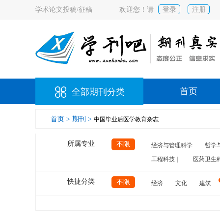
学术论文投稿/征稿
欢迎您！请
登录
注册
首页
全部期刊分类
首页 >
期刊 >
中国毕业后医学教育杂志
所属专业
不限
经济与管理科学
哲学
工程科技｜
医药卫生
快捷分类
不限
经济
文化
建筑
计算机
航空
交通