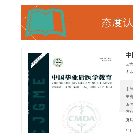
中
杂
毕
63
杂
主
示
主
学
国
和
发
所
期