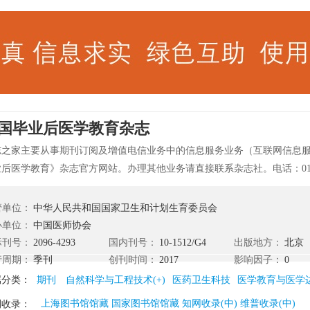
国毕业后医学教育杂志
志之家主要从事期刊订阅及增值电信业务中的信息服务业务（互联网信息
业后医学教育》杂志官方网站。办理其他业务请直接联系杂志社。电话：01
319681;84288622，地址：北京市丰台区国投财富广场5号楼10层。 《
志是国家卫生和计划生育委员会主管,中国医师协会主办的医学教育学术性
管单位：
中华人民共和国国家卫生和计划生育委员会
中国毕业后教育的学术研究成果、创新管理、特色化培养。搭建培训基地
办单位：
中国医师协会
术交流平台，服务医学卫生科技工作者。突出研究，突出创新，促进国内
际刊号：
2096-4293
国内刊号：
10-1512/G4
出版地方：
北京
发展。
行周期：
季刊
创刊时间：
2017
影响因子：
0
属分类：
期刊
自然科学与工程技术(+)
医药卫生科技
医学教育与医学
上海图书馆馆藏 国家图书馆馆藏 知网收录(中) 维普收录(中)
刊收录：