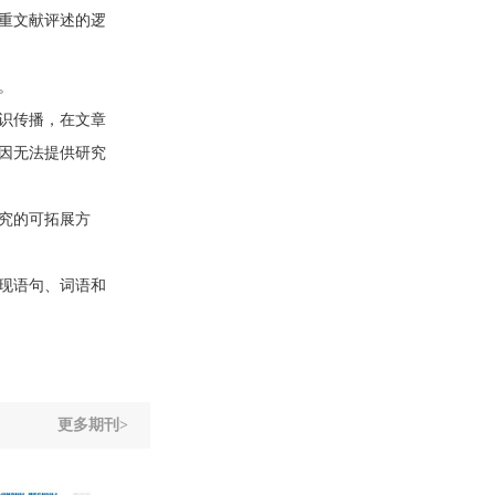
重文献评述的逻
。
识传播，在文章
因无法提供研究
究的可拓展方
现语句、词语和
更多期刊>