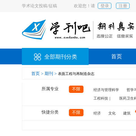
学术论文投稿/征稿
欢迎您！请
登录
注册
首页
全部期刊分类
首页 >
期刊 >
表面工程与再制造杂志
所属专业
不限
经济与管理科学
哲学
工程科技｜
医药卫生
快捷分类
不限
经济
文化
建筑
计算机
航空
交通