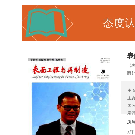
表
《
面
的
术
主
要
主
览
国
锦
发
理
所
期