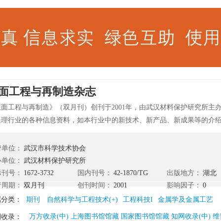
面工程与再制造杂志
表面工程与再制造》（双月刊）创刊于2001年，由武汉材料保护研究所主
处理行业的各种信息资料，如本行业中的新技术、新产品、新成果等的介
各种展会、培训及活动进行报道；及时全面地报道和介绍国内外表面工程
进展、行业动态等各类信息。 《表面工程与再制造》主要栏目有关注_行业
管单位：
武汉市科学技术协会
闻、专题_园区建设、博览_成果简报、关注_产业瞭望、关注_人物传真、
办单位：
武汉材料保护研究所
_资讯联播、关注_国际交流、深度_政策解读、专题_工艺应用、深度_部委
际刊号：
1672-3732
国内刊号：
42-1870/TG
出版地方：
湖北
、专题_实用经验、深度_高端访谈、博览_标准动态、专题_研究述评、深度
行周期：
双月刊
创刊时间：
2001
影响因子：
0
论探究等。
属分类：
期刊
自然科学与工程技术(+)
工程科技I
金属学及金属工艺
万方收录(中) 上海图书馆馆藏 国家图书馆馆藏 知网收录(中) 维
刊收录：