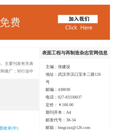
表面工程与再制造杂志官网信息
办。主要刊发有关表
主编：张建设
绍和推广；对行业中
地址：武汉市汉口宝丰二路126
领域的政策走向、技
号
活动、关注_企业
邮编：430030
专题_成功案例、博
电话：027-83330037
发布、博览_专利集
定价：￥160.00
_专家视点、专题_
期刊开本：A4
邮发代号：38-34
邮箱：bmgczzz@126.com
普收录(中)