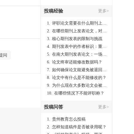
投稿经验
更多>
1.
评职论文需要在什么期刊上发表？
2.
在哪些期刊上发表论文，对考研有优势？
3.
核心期刊发表的限制与挑战
4.
期刊发表中的作者标识：重要性与实践
5.
在南大期刊发表论文：一场知识探索与学术成就的旅程
提问
6.
论文终审还能修改数据吗？
7.
如何确保论文能避免被退回：关键条件与策略
8.
论文中有什么是不能修改的？
9.
为什么现在大多数论文会被评判为AI撰写？（深度剖析查重机制下的困境与出路）
10.
在哪些情况下不能评职称？
投稿问答
更多>
1.
贵州教育怎么投稿
2.
怎样知道稿件是否被录用呢？