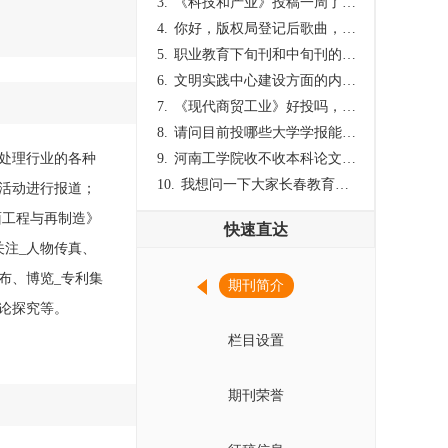
3.
《科技和产业》投稿一周了仍是“已发回执”状态，这是什么意思？什么时候外审？
4.
你好，版权局登记后歌曲，这里能否发表
5.
职业教育下旬刊和中旬刊的国内刊号一样，他们有什么区别，两本刊物都是真的吗？
6.
文明实践中心建设方面的内容适合那种期刊
7.
《现代商贸工业》好投吗，版面费多少？
8.
请问目前投哪些大学学报能较快出刊啊
面处理行业的各种
9.
河南工学院收不收本科论文呀？
10.
我想问一下大家长春教育学院学报是本科学报吗？
活动进行报道；
面工程与再制造》
快速直达
关注_人物传真、
布、博览_专利集
期刊简介
理论探究等。
栏目设置
期刊荣誉