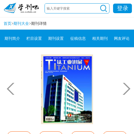
登录
首页
>
期刊大全
>
期刊详情
期刊简介
栏目设置
期刊设置
征稿信息
相关期刊
网友评论