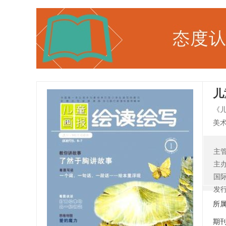
儿
《儿
美
绘
图
主
主
国
发
所
期