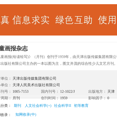
童画报杂志
童画报(绘读绘写)》（月刊）创刊于1959年，由天津出版传媒集团有限
术出版社有限公司主办的一本以图为主，图文并茂的综合性少儿文艺月刊。
写)》以“陶冶情操、启迪智慧、培养能力、丰富知识、铸造未来”为办刊宗
片精、知识丰富等特点，深受广大少年儿童及家长欢迎。
管单位：
天津出版传媒集团有限公司
办单位：
天津人民美术出版社有限公司
际刊号：
1005-7153
国内刊号：
12-1022/J
出版地方：
天津
行周期：
月刊
创刊时间：
1959
影响因子：
0
属分类：
期刊
人文社会科学(+)
社会科学II
初等教育
知网收录(中)
刊收录：