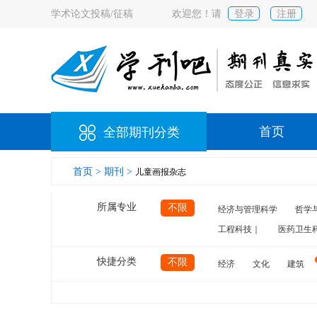
学术论文投稿/征稿
欢迎您！请
登录
注册
首页
全部期刊分类
首页 >
期刊 >
儿童画报杂志
所属专业
不限
经济与管理科学
哲学
工程科技｜
医药卫生
快捷分类
不限
经济
文化
建筑
计算机
航空
交通