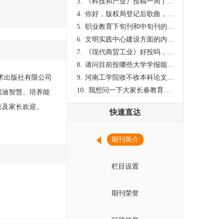
3.
《科技和产业》投稿一周了仍是“已发回执”状态，这是什么意思？什么时候外审？
4.
你好，版权局登记后歌曲，这里能否发表
5.
职业教育下旬刊和中旬刊的国内刊号一样，他们有什么区别，两本刊物都是真的吗？
6.
文明实践中心建设方面的内容适合那种期刊
7.
《现代商贸工业》好投吗，版面费多少？
8.
请问目前投哪些大学学报能较快出刊啊
美术出版社有限公司
9.
河南工学院收不收本科论文呀？
10.
我想问一下大家长春教育学院学报是本科学报吗？
启迪智慧、培养能
童及家长欢迎。
快速直达
期刊简介
栏目设置
期刊荣誉