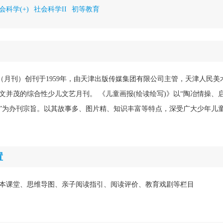
会科学(+)
社会科学II
初等教育
》（月刊）创刊于1959年，由天津出版传媒集团有限公司主管，天津人民
文并茂的综合性少儿文艺月刊。 《儿童画报(绘读绘写)》以“陶冶情操、
”为办刊宗旨。以其故事多、图片精、知识丰富等特点，深受广大少年儿
置
本课堂、思维导图、亲子阅读指引、阅读评价、教育戏剧等栏目