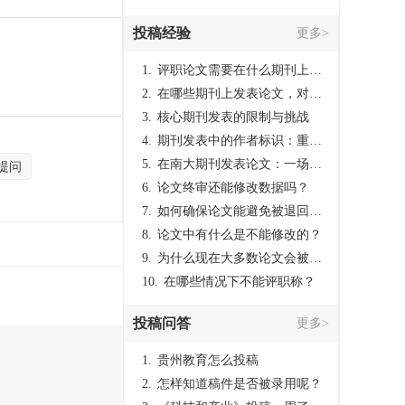
投稿经验
更多>
1.
评职论文需要在什么期刊上发表？
2.
在哪些期刊上发表论文，对考研有优势？
3.
核心期刊发表的限制与挑战
4.
期刊发表中的作者标识：重要性与实践
5.
在南大期刊发表论文：一场知识探索与学术成就的旅程
提问
6.
论文终审还能修改数据吗？
7.
如何确保论文能避免被退回：关键条件与策略
8.
论文中有什么是不能修改的？
9.
为什么现在大多数论文会被评判为AI撰写？（深度剖析查重机制下的困境与出路）
10.
在哪些情况下不能评职称？
投稿问答
更多>
1.
贵州教育怎么投稿
2.
怎样知道稿件是否被录用呢？