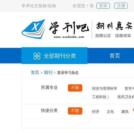
学术论文投稿/征稿
欢迎您！请
登录
注册
首页
全部期刊分类
首页 >
期刊 >
英语学习杂志
所属专业
不限
经济与管理科学
哲学
工程科技｜
医药卫生
快捷分类
不限
经济
文化
建筑
计算机
航空
交通