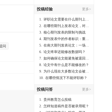
投稿经验
更多>
1.
评职论文需要在什么期刊上发表？
2.
在哪些期刊上发表论文，对考研有优势？
3.
核心期刊发表的限制与挑战
4.
期刊发表中的作者标识：重要性与实践
5.
在南大期刊发表论文：一场知识探索与学术成就的旅程
提问
6.
论文终审还能修改数据吗？
7.
如何确保论文能避免被退回：关键条件与策略
8.
论文中有什么是不能修改的？
9.
为什么现在大多数论文会被评判为AI撰写？（深度剖析查重机制下的困境与出路）
10.
在哪些情况下不能评职称？
投稿问答
更多>
1.
贵州教育怎么投稿
2.
怎样知道稿件是否被录用呢？