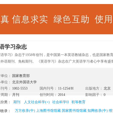
语学习杂志
英语学习》杂志于1958年创刊，是中国第一本英语教辅杂志，也是国家教
秀外语期刊、免检期刊。 《英语学习》杂志在广大英语学习者心中享有盛
京外国语大学是教育部直属的全国重点院校之一，是我国外语院校中历史
等院校。 校内众多知名教授组成了我们的专家团队，作为一本英语教育杂
管单位：
国家教育部
置疑的。
办单位：
北京外国语大学
际刊号：
1002-5553
国内刊号：
11-1254/H
出版地方：
北京
行周期：
月刊
创刊时间：
2014
影响因子：
0
属分类：
期刊
人文社会科学(+)
社会科学II
初等教育
万方收录(中) 上海图书馆馆藏 国家图书馆馆藏 知网收录(中) 维
刊收录：