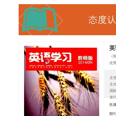
英
《
优
北
高
主
容
主
国
发
所
期