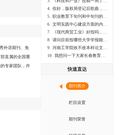
3.
《科技和产业》投稿一周了仍是“已发回执”状态，这是什么意思？什么时候外审？
4.
你好，版权局登记后歌曲，这里能否发表
5.
职业教育下旬刊和中旬刊的国内刊号一样，他们有什么区别，两本刊物都是真的吗？
6.
文明实践中心建设方面的内容适合那种期刊
7.
《现代商贸工业》好投吗，版面费多少？
8.
请问目前投哪些大学学报能较快出刊啊
优秀外语期刊、免
9.
河南工学院收不收本科论文呀？
10.
我想问一下大家长春教育学院学报是本科学报吗？
育部直属的全国重
们的专家团队，作
快速直达
期刊简介
栏目设置
期刊荣誉