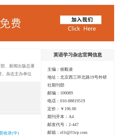
英语学习杂志官网信息
育部、新闻出版总署
主编：侯毅凌
誉。杂志主办单位
地址：北京西三环北路19号外研
最悠久、语种最多的
社期刊部
志，其权威性是不
邮编：100089
电话：010-88819519
定价：￥196.00
期刊开本：A4
邮发代号：2-447
邮箱：el1t@f1trp.com
普收录(中)