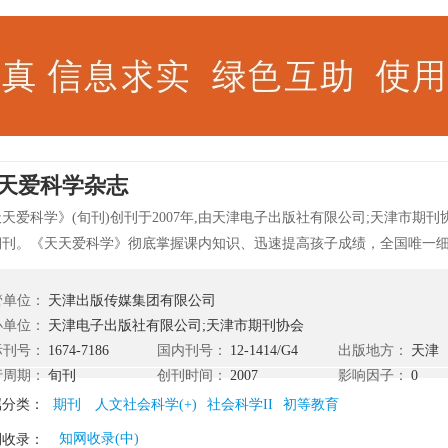
天爱科学杂志
天爱科学》(旬刊)创刊于2007年,由天津电子出版社有限公司;天津市期
期刊。《天天爱科学》彻底掌握课内知识、迅速提高孩子成绩，全国唯一
味学习旬刊。 《天天爱科学》紧扣课标要点，分解课本知识，激发学习兴
，揭示解题秘诀，迅速提高成绩！语文、数学、作文三册，科科精秒辅导
管单位：
天津出版传媒集团有限公司
，迅速提高学习成绩！
办单位：
天津电子出版社有限公司;天津市期刊协会
际刊号：
1674-7186
国内刊号：
12-1414/G4
出版地方：
天津
行周期：
旬刊
创刊时间：
2007
影响因子：
0
属分类：
期刊
人文社会科学(+)
社会科学II
初等教育
知网收录(中)
刊收录：