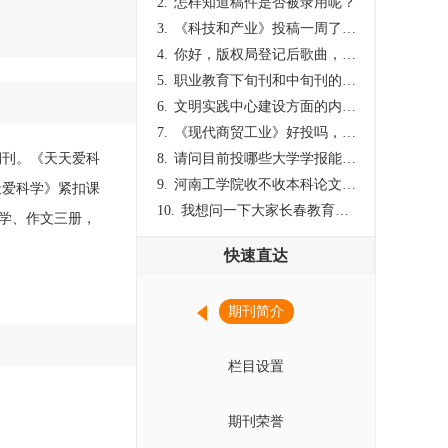
2.
怎样知道稿件是否被录用呢？
3.
《科技和产业》投稿一周了仍是“已发回执”状态，这是什么意思？什么时候外审？
4.
你好，版权局登记后歌曲，这里能否发表
5.
职业教育下旬刊和中旬刊的国内刊号一样，他们有什么区别，两本刊物都是真的吗？
6.
文明实践中心建设方面的内容适合那种期刊
7.
《现代商贸工业》好投吗，版面费多少？
期刊。《天天爱科
8.
请问目前投哪些大学学报能较快出刊啊
9.
河南工学院收不收本科论文呀？
天爱科学》紧扣课
10.
我想问一下大家长春教育学院学报是本科学报吗？
学、作文三册，
快速直达
期刊简介
栏目设置
期刊荣誉