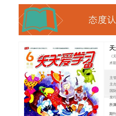
天
《天
术
趣
法
主
识
主
国
发
所
期