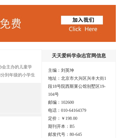
天天爱科学杂志官网信息
刊协会主办的儿童学
主编：刘英坤
细分到年级的小学生
地址：北京市大兴区兴丰大街1
趣，点拨学习方
段18号院西斯莱公馆别墅区19-
，彻底掌握课内知
104号
邮编：102600
电话：010-64164379
定价：￥198.00
期刊开本：B5
邮发代号：80-645