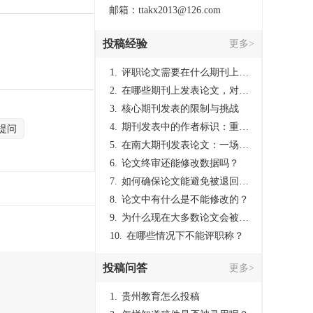
邮箱：ttakx2013@126.com
投稿经验
更多>
1.
评职论文需要在什么期刊上发表？
2.
在哪些期刊上发表论文，对考研有优势？
3.
核心期刊发表的限制与挑战
4.
期刊发表中的作者标识：重要性与实践
提问
5.
在南大期刊发表论文：一场知识探索与学术成就的旅程
6.
论文终审还能修改数据吗？
7.
如何确保论文能避免被退回：关键条件与策略
8.
论文中有什么是不能修改的？
9.
为什么现在大多数论文会被评判为AI撰写？（深度剖析查重机制下的困境与出路）
10.
在哪些情况下不能评职称？
投稿问答
更多>
1.
贵州教育怎么投稿