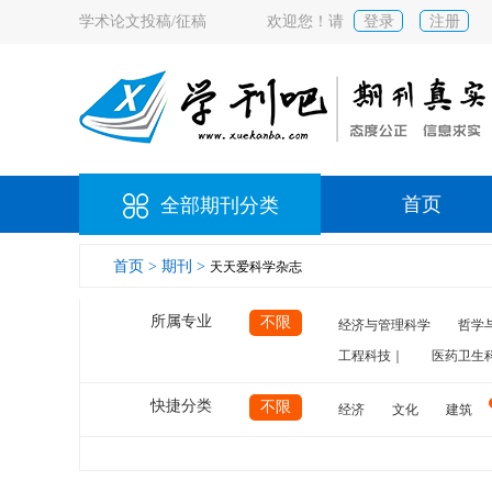
学术论文投稿/征稿
欢迎您！请
登录
注册
首页
全部期刊分类
首页 >
期刊 >
天天爱科学杂志
所属专业
不限
经济与管理科学
哲学
工程科技｜
医药卫生
快捷分类
不限
经济
文化
建筑
计算机
航空
交通