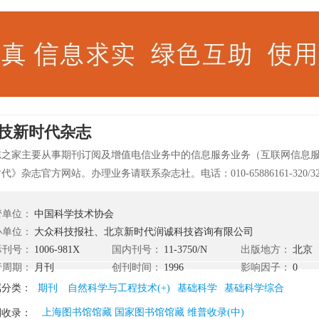
技新时代杂志
志之家主要从事期刊订阅及增值电信业务中的信息服务业务（互联网信息
代》杂志官方网站。办理业务请联系杂志社。电话：010-65886161-320/
朝阳门外大街18号丰联广场大厦A座19层。 《科技新时代》创刊于199
署批准，由中国科协主管，大众科技报社、北京新时代润诚科技咨询有限
管单位：
中国科学技术协会
地区、也是全球销量第一的应用科技新知与现代生活信息杂志。 《科技新时
办单位：
大众科技报社、北京新时代润诚科技咨询有限公司
接引进英文原版素材并同步报道。科技新时代(populars cience)中文
际刊号：
1006-981X
国内刊号：
11-3750/N
出版地方：
北京
新动态和新趋势的窗口。长期以来，科学技术的发展一直对中国的经济发
行周期：
月刊
创刊时间：
1996
影响因子：
0
大和深远的影响。本刊自创刊之日起，一直在为推动中国科学技术的快速
属分类：
期刊
自然科学与工程技术(+)
基础科学
基础科学综合
最大努力为中国的广大读者提供最新科技信息及素材，帮助读者拓宽视野
上海图书馆馆藏 国家图书馆馆藏 维普收录(中)
刊收录：