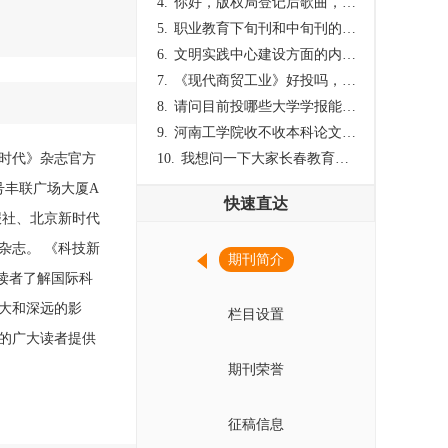
4.
你好，版权局登记后歌曲，这里能否发表
5.
职业教育下旬刊和中旬刊的国内刊号一样，他们有什么区别，两本刊物都是真的吗？
6.
文明实践中心建设方面的内容适合那种期刊
7.
《现代商贸工业》好投吗，版面费多少？
8.
请问目前投哪些大学学报能较快出刊啊
9.
河南工学院收不收本科论文呀？
时代》杂志官方
10.
我想问一下大家长春教育学院学报是本科学报吗？
8号丰联广场大厦A
快速直达
报社、北京新时代
杂志。 《科技新
期刊简介
志是读者了解国际科
大和深远的影
栏目设置
的广大读者提供
期刊荣誉
征稿信息