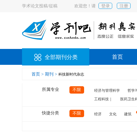
学术论文投稿/征稿
欢迎您！请
登录
注册
首页
全部期刊分类
首页 >
期刊 >
科技新时代杂志
所属专业
不限
经济与管理科学
哲学
工程科技｜
医药卫生
快捷分类
不限
经济
文化
建筑
计算机
航空
交通