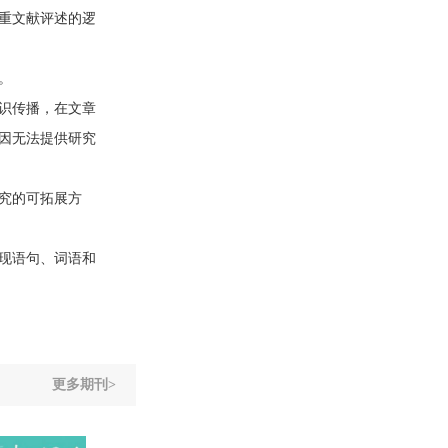
重文献评述的逻
。
识传播，在文章
因无法提供研究
究的可拓展方
现语句、词语和
更多期刊>