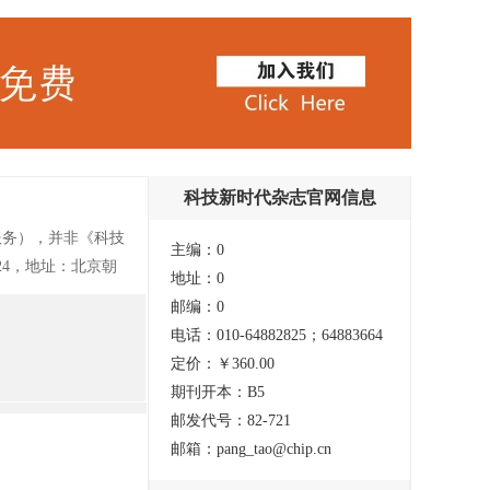
科技新时代杂志官网信息
服务），并非《科技
主编：0
324，地址：北京朝
地址：0
6年，经国家新闻出版
邮编：0
公司主办，是目前欧
电话：010-64882825；64883664
代》80%以上图
定价：￥360.00
版杂志是读者了解国际科
期刊开本：B5
展和人民生活产生着
邮发代号：82-721
发展而努力，我们将
邮箱：pang_tao@chip.cn
，增长对最新科技知