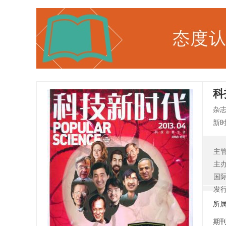
科
杂
新时
阳区
总
主
美
主
文直
国
技
发
巨
所
尽
期