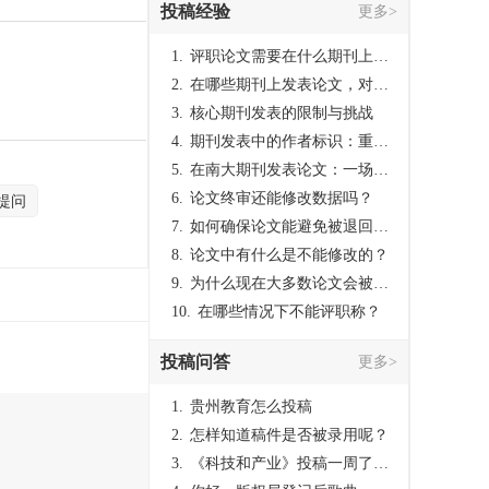
投稿经验
更多>
1.
评职论文需要在什么期刊上发表？
2.
在哪些期刊上发表论文，对考研有优势？
3.
核心期刊发表的限制与挑战
4.
期刊发表中的作者标识：重要性与实践
5.
在南大期刊发表论文：一场知识探索与学术成就的旅程
6.
论文终审还能修改数据吗？
提问
7.
如何确保论文能避免被退回：关键条件与策略
8.
论文中有什么是不能修改的？
9.
为什么现在大多数论文会被评判为AI撰写？（深度剖析查重机制下的困境与出路）
10.
在哪些情况下不能评职称？
投稿问答
更多>
1.
贵州教育怎么投稿
2.
怎样知道稿件是否被录用呢？
3.
《科技和产业》投稿一周了仍是“已发回执”状态，这是什么意思？什么时候外审？