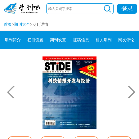
登录
首页
>
期刊大全
>
期刊详情
期刊简介
栏目设置
期刊设置
征稿信息
相关期刊
网友评论