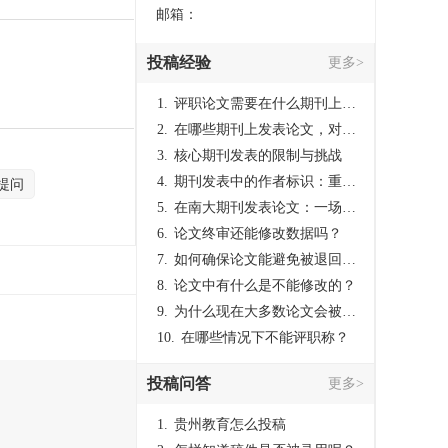
志》成为中国社会科
邮箱：
志》的发展迈入一个
投稿经验
更多>
1.
评职论文需要在什么期刊上发表？
2.
在哪些期刊上发表论文，对考研有优势？
3.
核心期刊发表的限制与挑战
4.
期刊发表中的作者标识：重要性与实践
提问
5.
在南大期刊发表论文：一场知识探索与学术成就的旅程
6.
论文终审还能修改数据吗？
7.
如何确保论文能避免被退回：关键条件与策略
8.
论文中有什么是不能修改的？
9.
为什么现在大多数论文会被评判为AI撰写？（深度剖析查重机制下的困境与出路）
10.
在哪些情况下不能评职称？
投稿问答
更多>
1.
贵州教育怎么投稿