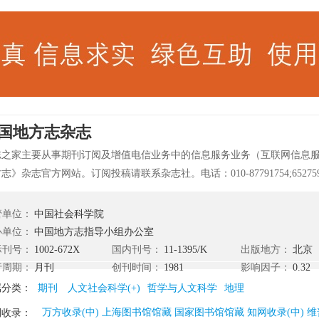
国地方志杂志
志之家主要从事期刊订阅及增值电信业务中的信息服务业务（互联网信息
志》杂志官方网站。订阅投稿请联系杂志社。电话：010-87791754;6527
阳区潘家园东里9号。 《中国地方志》，创刊于1981年1月，由中国社
方志指导小组办公室主办，为中国人文社会科学核心期刊、国家级历史类
管单位：
中国社会科学院
方志指导小组及其办公室指导全国修志工作的学术期刊。 《中国地方志》
办单位：
中国地方志指导小组办公室
地方志工作条例》的相关规定，贯彻落实党中央、国务院以及中国地方志
际刊号：
1002-672X
国内刊号：
11-1395/K
出版地方：
北京
于修志工作的部署；对全国修志实践进行政策及业务指导，推动方志理论
行周期：
月刊
创刊时间：
1981
影响因子：
0.32
方志文化；联系国内外方志理论工作者及相关学者开展方志学术活动，推
属分类：
期刊
人文社会科学(+)
哲学与人文科学
地理
修志工作经验，报道各地修志动态。 《中国地方志》主要栏目有专稿、新
万方收录(中) 上海图书馆馆藏 国家图书馆馆藏 知网收录(中) 维
刊收录：