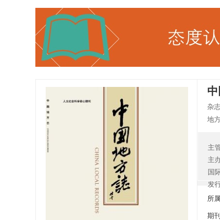
中
杂
地方
市朝
地
主
地
主
《
国
关
发
统
所
流
期