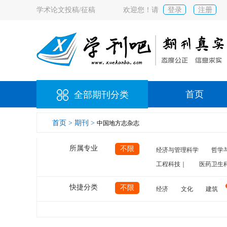
学术论文投稿/征稿
欢迎您！请
登录
注册
首页
全部期刊分类
首页 >
期刊 >
中国地方志杂志
所属专业
不限
经济与管理科学
哲学
工程科技｜
医药卫生
快捷分类
不限
经济
文化
建筑
计算机
航空
交通