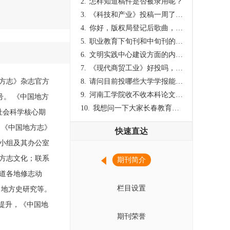
2.
怎样知道稿件是否被录用呢？
3.
《科技和产业》投稿一周了仍是“已发回执”状态，这是什么意思？什么时候外审？
4.
你好，版权局登记后歌曲，这里能否发表
5.
职业教育下旬刊和中旬刊的国内刊号一样，他们有什么区别，两本刊物都是真的吗？
6.
文明实践中心建设方面的内容适合那种期刊
7.
《现代商贸工业》好投吗，版面费多少？
方志》杂志官方
8.
请问目前投哪些大学学报能较快出刊啊
9.
河南工学院收不收本科论文呀？
9号。 《中国地方
10.
我想问一下大家长春教育学院学报是本科学报吗？
社会科学核心期
 《中国地方志》
快速直达
小组及其办公室
方志文化；联系
期刊简介
道各地修志动
栏目设置
、地方史研究等。
步提升，《中国地
期刊荣誉