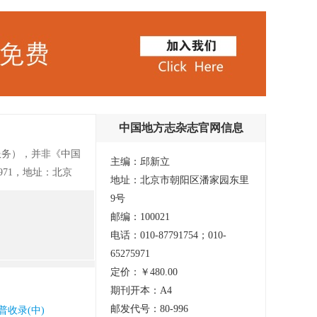
中国地方志杂志官网信息
服务），并非《中国
主编：邱新立
5971，地址：北京
地址：北京市朝阳区潘家园东里
会科学院主管、中国
9号
学术期刊，也是中国
邮编：100021
办刊宗旨是：按照
电话：010-87791754；010-
指导小组及其办公室
65275971
研究的开展；弘扬传
定价：￥480.00
动方志学科建设；交
期刊开本：A4
方志编纂、方志理
邮发代号：80-996
普收录(中)