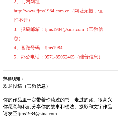
2、刊内网址：
http://www.fjms1984.com.cn（网址无措，但
打不开）
3、投稿邮箱：fjms1984@sina.com（官微信
息）
4、官微号码：fjms1984
5、办公电话：0571-85052465（维普信息）
————————————————————————
投稿须知：
欢迎投稿（官微信息）
你的作品里一定带着你读过的书，走过的路。很高兴
你愿意与我们分享你的故事和想法。摄影和文字作品
请发至fjms1984@sina.com