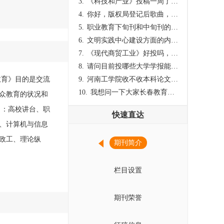
3.
《科技和产业》投稿一周了仍是“已发回执”状态，这是什么意思？什么时候外审？
4.
你好，版权局登记后歌曲，这里能否发表
5.
职业教育下旬刊和中旬刊的国内刊号一样，他们有什么区别，两本刊物都是真的吗？
6.
文明实践中心建设方面的内容适合那种期刊
7.
《现代商贸工业》好投吗，版面费多少？
8.
请问目前投哪些大学学报能较快出刊啊
教育》目的是交流
9.
河南工学院收不收本科论文呀？
10.
我想问一下大家长春教育学院学报是本科学报吗？
众教育的状况和
目：高校讲台、职
快速直达
、计算机与信息
政工、理论纵
期刊简介
栏目设置
期刊荣誉