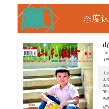
山
《
东
反
使
主
赏
主
子
国
横
发
所
期