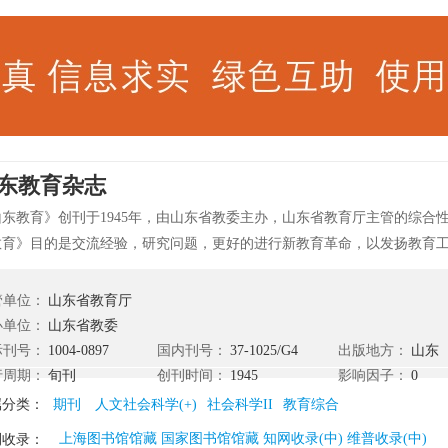
东教育杂志
山东教育》创刊于1945年，由山东省教委主办，山东省教育厅主管的综合性
教育》目的是交流经验，研究问题，更好的进行新教育革命，以发扬教育
映县以下基层单位群众教育的状况和问题为主，还介绍教育与生产实际相
用的经验。 《山东教育》杂志主要栏目：高校讲台、职业教育、教改前沿
管单位：
山东省教育厅
析、治校方略、企业与经济管理、建筑与工程、交通与路政、计算机与信
办单位：
山东省教委
、图书与档案管理、医疗与保健、环保与绿化、农业科学苑、法制论坛、
际刊号：
1004-0897
国内刊号：
37-1025/G4
出版地方：
山东
、问题与探讨、财税科技、金融之窗等。
行周期：
旬刊
创刊时间：
1945
影响因子：
0
属分类：
期刊
人文社会科学(+)
社会科学II
教育综合
上海图书馆馆藏 国家图书馆馆藏 知网收录(中) 维普收录(中)
刊收录：