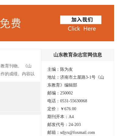
山东教育杂志官网信息
教育刊物。 《山
主编：陈为友
工作的成绩。内容以
地址：济南市土屋路3-1号《山
结合及教师的培养与
东教育》编辑部
、教学研究、课案
邮编：250002
息技术、机械与电
电话：0531-55630068
党建与政工、理论纵
定价：￥676.00
期刊开本：A4
邮发代号：24-203
邮箱：sdjyx@foxmail.com