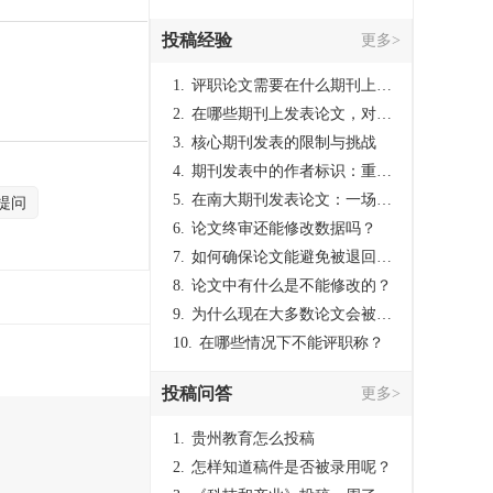
投稿经验
更多>
1.
评职论文需要在什么期刊上发表？
2.
在哪些期刊上发表论文，对考研有优势？
3.
核心期刊发表的限制与挑战
4.
期刊发表中的作者标识：重要性与实践
5.
在南大期刊发表论文：一场知识探索与学术成就的旅程
提问
6.
论文终审还能修改数据吗？
7.
如何确保论文能避免被退回：关键条件与策略
8.
论文中有什么是不能修改的？
9.
为什么现在大多数论文会被评判为AI撰写？（深度剖析查重机制下的困境与出路）
10.
在哪些情况下不能评职称？
投稿问答
更多>
1.
贵州教育怎么投稿
2.
怎样知道稿件是否被录用呢？