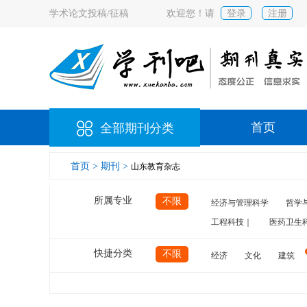
学术论文投稿/征稿
欢迎您！请
登录
注册
首页
全部期刊分类
首页 >
期刊 >
山东教育杂志
所属专业
不限
经济与管理科学
哲学
工程科技｜
医药卫生
快捷分类
不限
经济
文化
建筑
计算机
航空
交通