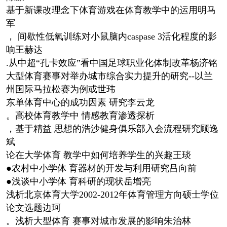
基于新课改理念下体育游戏在体育教学中的运用明马
军
， 间歇性低氧训练对小鼠脑内caspase 3活化程度的影
响王赫达
.从中超“孔卡效应”看中国足球职业化体制改革杨济铭
大型体育赛事对举办城市综合实力提升的研究--以兰
州国际马拉松赛为例或世玮
东单体育中心的成功因素 研究李云龙
。高校体育教学中 情感教育渗透探析
，基于精益 思想的浩沙健身俱乐部入会流程研究顾逸
斌
论在大学体育 教学中如何培养学生的兴趣王琰
●农村中小学体 育器材的开发与利用研究吕向前
●浅谈中小学体 育科研的现状岳增亮
浅析北京体育大学2002-2012年体育管理方向硕士学位
论文选题边珂
。浅析大型体育 赛事对城市发展的影响朱治林