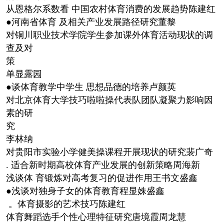
从恩格尔系数看 中国农村体育消费的发展趋势陈建红
●河南省体育 及相关产业发展路径研究董黎
对铜川职业技术学院学生参加课外体育活动现状的调
查及对
策
单显露园
●谈体育教学中学生 思想品德的培养卢颜英
对北京体育大学技巧啦啦操代表队团队凝聚力影响因
素的研
究
李林纳
对贵阳市实验小学健美操课程开展现状的研究裴广奇
. 适合新时期高校体育产业发展的创新策略周海新
浅谈体 育锻炼对高考复习的促进作用王书文盛鑫
●浅谈对独身子女的体育教育程显姝盛鑫
。体育摄影的艺术技巧陈建红
体育舞蹈选手个性心理特征研究唐境霞周龙慧