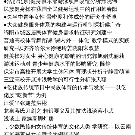
●浩沙北京)健身俱乐部游泳项目改造分析邢晓伟
民族健身操在我国全民健身运动中的作用韩春阳
●久坐中青年女性 骨密度和体成分的研究李舒卓
●大众健身服务体系的构建与运行机制探析侯广奇
绵阳市城区居民体育健身需求特征研究刘建中
普通高校体育舞蹈课“课内外一-体化”教学模式的实践
研究--以齐齐哈尔大徐艳玲姜晓阳宋双慧
健美操对女生 身心健康的影响的研究郭旭娟沈丽莉
游泳运动对 青少年健康水平的影响研究| 陈铮
保定市高校开展大学生休闲体 育现状分析宁静雷萌萌
三亚高校开展冲浪教学的可行性分析张天聪
●仡佬族传统节日中民族体育的传承与发展一一以仡
佬族“吃新节”为例
汪爱平张婕范洪彬
龙泉蒋氏刀剑之 精锻要义及其技法浅谈蒋小武
浅谈土 家族高脚灯唐
，少数民族妇女传统体育的文化人类 学研究- - 以云南
石屏慕善村女子舞龙为例张志贤