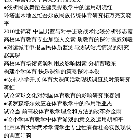
●浅析民族舞蹈在健美操教学中的运用胡晓红
环塔里木地区维吾尔族民族传统体育研究拓万亮安晓
平
2010世锦赛 中国男蓝与对手进攻战术比较分析张志霞
高校体育教育专业加强人文素 质教育的探讨陈威刘羲
●对运城市申报国民体质监测与测试站点情况的研究
赵其琛
高校体育场馆资源利用及影响因素 分析曹曦东
构建小学体育 快乐课堂的策略探讨本俊
●农村小学开展 体育大课间活动现状调查及对策研究
蒋虹
试论篮球文化对我国体育教育的影响研究张春洲
●谈罗森塔尔效应在体育教学中的作用毛亚杰
试论当 前高校体育教学理念和方法的改革乔金雨
●论小学体育教学中体育游戏的意义及运用胡和平
北京体育大学武术学院学生专业性有偿社会实践现状
的调查吁莉