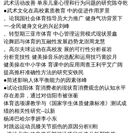
武术活动改善 单亲儿童心理和行为问题的研究陈夺乾
●武术文化在高校素质教育 中的促进作用罗景
。论我国社会体育指导员大力推广 健身气功背景下
一-全民健身文化的兴起刘峰
。转型期三亚市体育 中心管理运营模式现状景鑫
论舞蹈与体育的互融性发展趋势龙澍周龙慧
。高尔夫球运动在高校发 展的可行性分析崔岩
分析竞技性 健美操音乐的选配和运用技巧黄皎月
健美操在中小学体 育课中的应用周查王利平艾广阔
提高推杆准确性方法的研究安铁民
●简述影响人体平衡能力的因素张峰
●试论信阳体 育消费者的现状育消费观念的认知水平
存在差异，通过对信阳市被张蘅
体育选项课教学与《国家学生体质健康标准》测试成
绩的相关性研究--以新
杨涛巴哈尔李妍李小东
对跳远运动员膝关节损伤的原因分析E刚