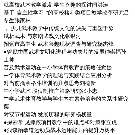
就高校武术教学激发 学生兴趣的探讨闫洪涛
基于“自主性学习 ”的高校格斗类项目教学改革研究吕
冬生张家林
， 少儿武术教学中传统文化的缺失与重塑于淼
试析武术 与京剧武戏文化张银河
招远市高中生 武术兴趣现状调查与研究杨杰烽
●管窥中国武术文明化进程与功夫片的发展仲崇福孙
士帅
普及武术运动在中小学体育教育的策略任勐婕
中学体育武术教学的理论与实践结合应用分析
对当前擒拿格斗培训的几点思考刘德新
中小学武术 段位制推广策略研究张小忠
中学武术体育教学与学生内在素养培养的关系性研究
栗
对双节棍运动 发展历程的研究杨栈量
●探索常 见摔跤项目教学中的难点和对策张立虎
●浅谈跆拳道运动员战术运用能力的提升万树平