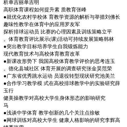
析单吉丽单吉明
高职体育课程如何提升素 质教育张峰
●就优化农村学校体 育教学资源的解析与举措刘佛长
趣味性教学在体育中的应用罗友军
探析排球运动员 比赛的心理因素及训练策略立平
。体育教育评比展示(课)活动可持续发展策略韩林
●突出教学目标培养学生自我锻炼能力
现代教育技术与高校体育教育改革
●新课改形势下 我国高校体育教学评价的思考连玉
。德化县城社区 体育开展的调查研究张金昊范荣
●广东省优秀跳水运动 员退役转型现状研究池美兰
●合作学习教学模 式在高校排球教学中的实验研究薛
玉行
健美操教学对高校大学生身体形态的影响研究
马
●浅谈中学体育 教学创新的几个关注点徐敏
●网球训练对高校大学生 健康人格影响的研究李辉高