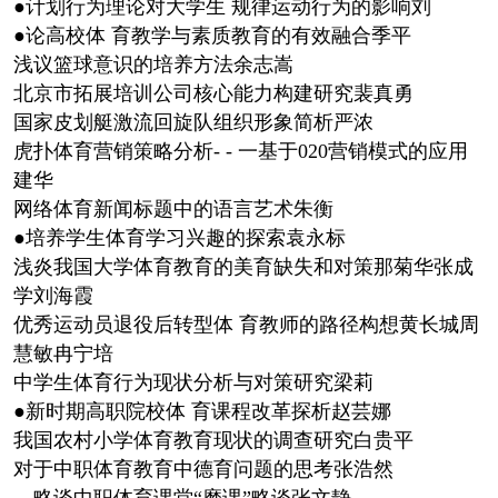
●计划行为理论对大学生 规律运动行为的影响刘
●论高校体 育教学与素质教育的有效融合季平
浅议篮球意识的培养方法余志嵩
北京市拓展培训公司核心能力构建研究裴真勇
国家皮划艇激流回旋队组织形象简析严浓
虎扑体育营销策略分析- - 一基于020营销模式的应用
建华
网络体育新闻标题中的语言艺术朱衡
●培养学生体育学习兴趣的探索袁永标
浅炎我国大学体育教育的美育缺失和对策那菊华张成
学刘海霞
优秀运动员退役后转型体 育教师的路径构想黄长城周
慧敏冉宁培
中学生体育行为现状分析与对策研究梁莉
●新时期高职院校体 育课程改革探析赵芸娜
我国农村小学体育教育现状的调查研究白贵平
对于中职体育教育中德育问题的思考张浩然
。略谈中职体育课堂“磨课”略谈张文静