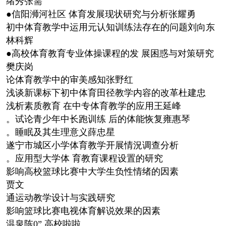
绪秀张需
●信阳浉河社区 体育发展现状研究与分析张耀勇
初中体育教学中运用元认知训练法存在的问题刘向东
林科辉
●高校体育教育专业体操课程的发 展困惑与对策研究
樊庆岗
论体育教学中的审美感知张野红
浅谈新课标下初中体育田径教学内容的改革杜建忠
浅析素质教育 在中专体育教学的应用王延峰
。试论青少年中长跑训练 后的体能恢复雍惠琴
。睡眠及其生理意义薛忠星
遂宁市城区小学体育教学开展情況调查分析
。应用型大学体 育教育课程设置的研究
影响高校篮球比赛中大学生负性情绪的因素
贾文
通运动教学设计与实践研究
影响篮球比赛电视体育解说效果的因素
温泉陈0” 高校啦啦