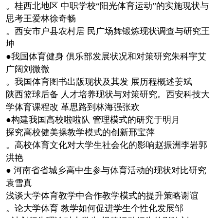
。桂西北地区 中职学校“阳光体育运动”的实施现状与
思考王爱林徐奇畅
。西安市户县农村居 民广场舞锻炼现状调查与研究王
坤
●我国体育健身 俱乐部发展状况和对策研究朱科宇艾
广阔刘微微
。我国体育图书出版现状及其发 展历程概述姜斌
陕西篮球后备 人才培养现状与对策研究。西安科技大
学体育课程改 革思路到林海强张欢
●构建我国高校啦啦队 管理模式的研究于明月
探究高校健美操教学模式的创新邢宝萍
。高校体育文化对大学生社会化的影响赵振洲李岩郭
洪艳
● 河南省省城乡高中生参与体育活动的现状对比研究
袁雪真
浅谈大学体育教学中合作教学模式的提升策略谢谊
。论大学体育 教学如何促进学生个性化发展邹