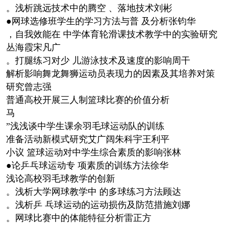
。浅析跳远技术中的腾空 、落地技术刘彬
●网球选修班学生的学习方法与普 及分析张钧华
，自我效能在 中学体育轮滑课技术教学中的实验研究
丛海霞宋凡广
。打腿练习对少 儿游泳技术及速度的影响周干
解析影响舞龙舞狮运动员表现力的因素及其培养对策
研究曾志强
普通高校开展三人制篮球比赛的价值分析
马
”浅浅谈中学生课余羽毛球运动队的训练
准备活动新模式研究艾广阔朱科宇王利平
小议 篮球运动对中学生综合素质的影响张林
●论乒乓球运动专 项素质的训练方法徐华
浅论高校羽毛球教学的创新
。浅析大学网球教学中 的多球练习方法顾达
。浅析乒 乓球运动的运动损伤及防范措施刘娜
。网球比赛中的体能特征分析雷正方