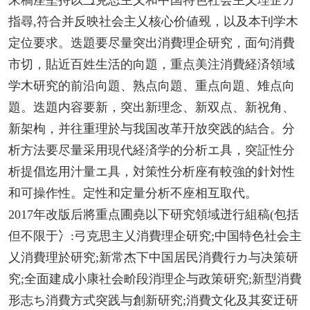
指尋,符合并反映社会主乂核心价値覡，以及本刊学木
定位要求。迭題要尽量突出消費理企研究，面句消費
市切，貼近百姓生活的向題，重点美注消費経済領域
学木研究的前沿向題、熟点向題、重点向題、雉点向
題。迭題内容要新，突出新理念、新双点、新祝角、
新架枸，并往重理於与我国改革幵放突践的結合。分
析方法要尽量采用現代経済学的分析エ具，突証性分
析提倡迄用汁量エ具，対策性分析座有較強的針対性
和可操作性。定性和定量分析不座相互取代。
2017年改版后將重点圃堯以下研究領域迸行組稿(包括
但不限于冫:弓克思主乂消費理企研究;中国特色社会主
乂消費理於研究;新常杰下中国居民消費行カ与决策研
究;全面建成小康社会畍段消理企与政策研究;新型消費
形志ち消費方式突践与創新研究;消費文化及其変迂研