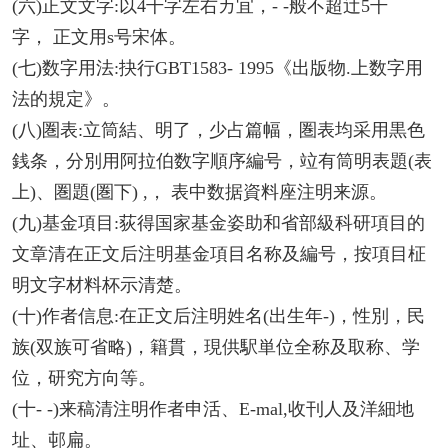
(六)正文文字:以4千字左右カ宜，- -般不超辻5千
字， 正文用s号宋体。
(七)数字用法:抉行GBT1583- 1995《出版物.上数字用
法的規定》。
(八)圏表:立筒結、明了，少占篇幅，圏表均采用黒色
銭条，分別用阿拉伯数字順序編号，竝有筒明表題(表
上)、圏題(圏下) ,， 表中数据資料座注明来源。
(九)基金項目:荻得国家基金姿助和省部級科研項目的
文章清在正文后注明基金項目名称及編号，按項目柾
明文字材料杯示清楚。
(十)作者信息:在正文后注明姓名(出生年-)，性別，民
族(双族可省略)，籍貫，現供駅単位全称及取称、学
位，研究方向等。
(十- -)来稿清注明作者申活、E-mal,收刊人及洋細地
址、邨扁。