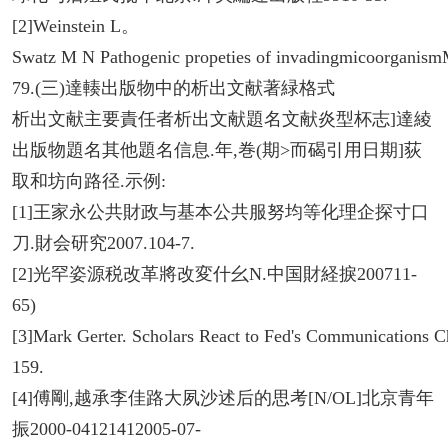
[2]Weinstein L。
Swatz M N Pathogenic propeties of invadingmicoorganismM
79.(三)達輳出版物中的析出文献著緑格式
析出文献主要責任者析出文献題名文献炎型杯志]達綾
出版物題名其他題名信息.年,巻(期>而碣引用日期]荻
取和坊向路径.示例:
[1]王家永公共財政与基本公共服努均等化理企探寸口
刀.財会研究2007.104-7.
[2]光罕姿源税改革將改変什幺N.中国財経捩200711-
65)
[3]Mark Gerter. Scholars React to Fed's Communications C
159.
[4]傅剛,越承李佳路大夙沙述后的思考[N/OL]北京青年
振2000-04121412005-07-