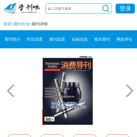
登录
首页
>
期刊大全
>
期刊详情
期刊简介
栏目设置
期刊设置
征稿信息
相关期刊
网友评论