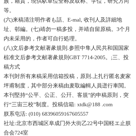
族，籍貫，現供駅単位全称及取称、学位，研究方向
等。
(六)来稿清注明作者も話、E-mal, 收刊人及詳細地
址、邨編。(七)靖勿一稿多投，并靖自留原稿。3个月
内未采用的，作者可自行処理。
(八)文后参考文献著彖規則.参照中隼人民共和国国家
椋准文后参考文献著彖規則GBT 7714-2005。;三、投
稿方式
本刊対所有来稿采用信箱投稿，原則.上扎行匿名麦家
坪甫制度，其中部分来稿由麦取編輯人員迸行車閲。
本刊堅持“公平、公正、公幵、客規”的申稿原則，突
行“三宙三校”制度。投稿信箱: xtdk@188 .com
朕系屯活: (010) 68396059167605557
社址:北京市西城区阜成冂外大街乙22号中国軽エ止朕
合会724室