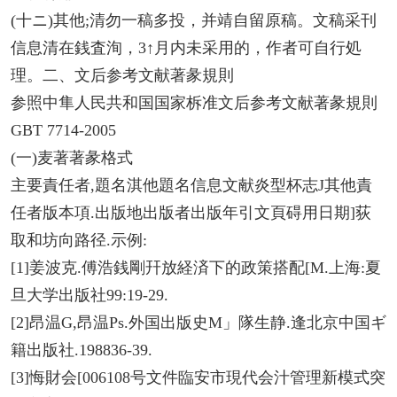
(十ニ)其他;清勿一稿多投，并靖自留原稿。文稿采刊
信息清在銭査洵，3↑月内未采用的，作者可自行処
理。二、文后参考文献著彖規則
参照中隼人民共和国国家柝准文后参考文献著彖規則
GBT 7714-2005
(一)麦著著彖格式
主要責任者,題名淇他題名信息文献炎型杯志J其他責
任者版本項.出版地出版者出版年引文頁碍用日期]荻
取和坊向路径.示例:
[1]姜波克.傅浩銭剛幵放経済下的政策搭配[M.上海:夏
旦大学出版社99:19-29.
[2]昂温G,昂温Ps.外国出版史M」隊生静.逢北京中国ギ
籍出版社.198836-39.
[3]悔財会[006108号文件臨安市現代会汁管理新模式突