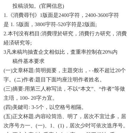
投稿須知。(官网信息)
1.《消費尋刊》1版面是2400字符，2400-3600字符
是 1. 5版面，3800宇符-520字符是2版面;
2.本刊没有档目:消費理於研究，消費行カ研究，消費
経済研究等;
3凡来稿均抽査企文相似比，査重率控制在20%内
稿件基本要求
(一)文章杯題:筒明扼要，主題突出，- -般不超辻20个
字。(ニ)作者:題目下面均座注明作者姓名。
(三)摘要:用第三人称写法，不以“本文”、“作者”等做
主珸，100- 20字カ宜。
(四)美鍵司: 3-5个，以空格号相隔。
(五)正文杯題.内容竝筒浩、明了，居次不宜辻多，居
次序号カ一、(一)、1、(1)，居次少吋可依次迭序号。