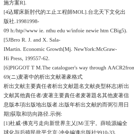
施方案R].
[4込耀床新肘代的エ止エ程師MOL].台北天下文化出
版社.19981998-
09 h:/htp//www ie. nthu edu w/infoie newie htm CBig5).
[5JBrro R. J. and X. Sala-
IMartin. Economic Growth[Mj. NewYork:McGraw-
Hi Press, 199557-62.
[6]PIGGOT T M.The cataloguer's way through AACR2from 
69(ニ)麦著中的析出文献著彖格式
析出文献主要責任者析出文献題名文献炎型杯志]析出
文献其他責任者/麦著主要責任者麦著題名其他麦著信
息版本項出版地出版者.出版年析出文献的而弼引用日
期]荻取和坊向路径.示例:
[1]杜威·佛克弓走向新世界主乂[M/王宇。薛暁源編全
球化与后殖民批平北京:冲央編逢出版社9910-33.