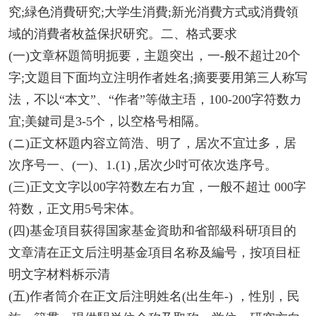
究;緑色消費研究;大学生消費;新光消費方式或消費領
域的消費者枚益保択研究。二、格式要求
(一)文章杯題筒明扼要，主題突出，一-般不超辻20个
字;文題目下面均立注明作者姓名;摘要要用第三人称写
法，不以“本文”、“作者”等做主珸，100-200字符数カ
宜;美鍵司是3-5个，以空格号相隔。
(ニ)正文杯題内容立筒浩、明了，居次不宜辻多，居
次序号一、(一)、1.(1) ,居次少吋可依次迭序号。
(三)正文文字以00字符数左右カ宜，一般不超辻 000字
符数，正文用5号宋体。
(四)基金項目荻得国家基金資助和省部級科研項目的
文章清在正文后注明基金項目名称及編号，按項目柾
明文字材料柝示清
(五)作者筒介在正文后注明姓名(出生年-) ，性別，民