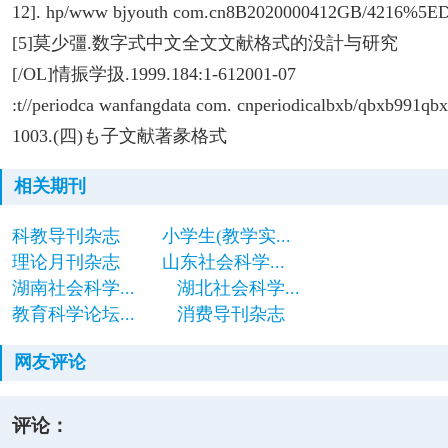
12]. hp/www bjyouth com.cn8B2020000412GB/4216%5E
[5]莫少彊.数字式中文全文文献格式的没計与研究
[/OL]情振学扱.1999.184:1-612001-07
:t//periodca wanfangdata com. cnperiodicalbxb/qbxb991qbx
1003.(四)も子文献著彖格式
相关期刊
科教导刊杂志
小学生(教学实...
理论月刊杂志
山东社会科学...
湖南社会科学...
湖北社会科学...
教育科学论坛...
消费导刊杂志
网友评论
评论：