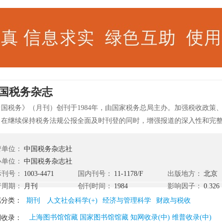
国税务杂志
中国税务》（月刊）创刊于1984年，由国家税务总局主办。加强税收政策
，在继续保持税务法规公报全面及时刊登的同时，增强报道的深入性和完
“税收意识”的灌输和引导，在宣传内容和形式上力求贴近读者，贴近纳税
每期报道主题更加鲜明、突出，图文并茂，版式新颖，可读性强，深受国
管单位：
中国税务杂志社
喜爱。
办单位：
中国税务杂志社
际刊号：
1003-4471
国内刊号：
11-1178/F
出版地方：
北京
行周期：
月刊
创刊时间：
1984
影响因子：
0.326
属分类：
期刊
人文社会科学(+)
经济与管理科学
财政与税收
上海图书馆馆藏 国家图书馆馆藏 知网收录(中) 维普收录(中)
刊收录：