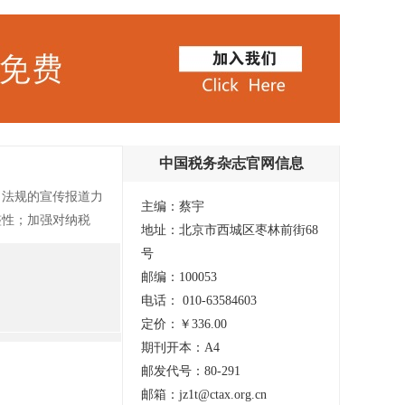
中国税务杂志官网信息
、法规的宣传报道力
主编：蔡宇
整性；加强对纳税
地址：北京市西城区枣林前街68
人；加强编前策划，
号
内外广大读者的重视
邮编：100053
电话： 010-63584603
定价：￥336.00
期刊开本：A4
邮发代号：80-291
邮箱：jz1t@ctax.org.cn