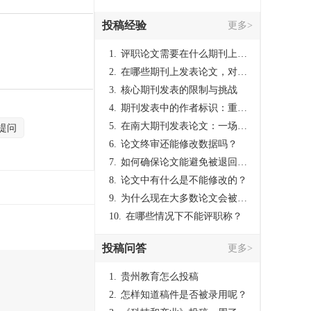
投稿经验
更多>
1.
评职论文需要在什么期刊上发表？
2.
在哪些期刊上发表论文，对考研有优势？
3.
核心期刊发表的限制与挑战
4.
期刊发表中的作者标识：重要性与实践
5.
在南大期刊发表论文：一场知识探索与学术成就的旅程
提问
6.
论文终审还能修改数据吗？
7.
如何确保论文能避免被退回：关键条件与策略
8.
论文中有什么是不能修改的？
9.
为什么现在大多数论文会被评判为AI撰写？（深度剖析查重机制下的困境与出路）
10.
在哪些情况下不能评职称？
投稿问答
更多>
1.
贵州教育怎么投稿
2.
怎样知道稿件是否被录用呢？