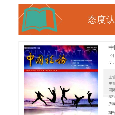
中
《
度
人
使
主
和
主
国
发
所
期