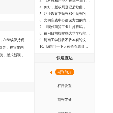
3.
《科技和产业》投稿一周了仍是“已发回执”状态，这是什么意思？什么时候外审？
4.
你好，版权局登记后歌曲，这里能否发表
5.
职业教育下旬刊和中旬刊的国内刊号一样，他们有什么区别，两本刊物都是真的吗？
6.
文明实践中心建设方面的内容适合那种期刊
7.
《现代商贸工业》好投吗，版面费多少？
8.
请问目前投哪些大学学报能较快出刊啊
度，在继续保持税
9.
河南工学院收不收本科论文呀？
10.
我想问一下大家长春教育学院学报是本科学报吗？
引导，在宣传内
茂，版式新颖，
快速直达
期刊简介
栏目设置
期刊荣誉