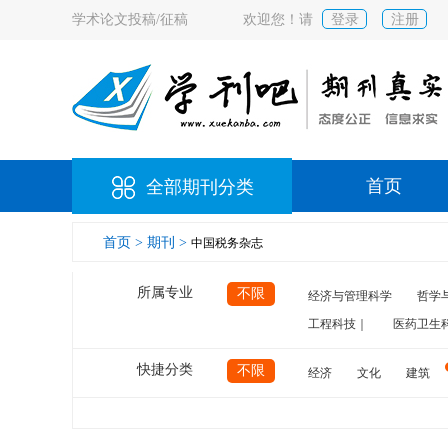
学术论文投稿/征稿
欢迎您！请
登录
注册
首页
全部期刊分类
首页 >
期刊 >
中国税务杂志
所属专业
不限
经济与管理科学
哲学
工程科技｜
医药卫生
快捷分类
不限
经济
文化
建筑
计算机
航空
交通