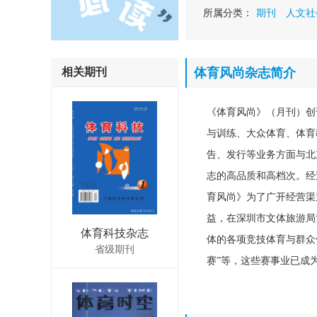
所属分类：
期刊
人文社
相关期刊
体育风尚杂志简介
《体育风尚》（月刊）创
与训练、大众体育、体育
告、发行等业务方面与北
志的高品质和高档次。经
育风尚》为了广开经营渠
益，在深圳市文体旅游局
体育科技杂志
体的各项竞技体育与群众
省级期刊
赛”等，这些赛事业已成