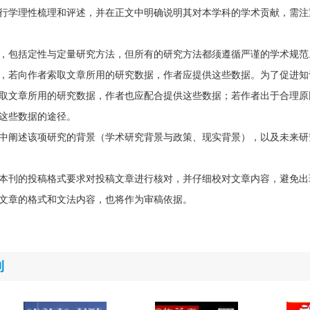
行学理性梳理和评述，并在正文中明确说明其对本学科的学术贡献，需注
，包括定性与定量研究方法，但所有的研究方法都须遵循严谨的学术规范
，若向作者索取文章所用的研究数据，作者应提供这些数据。为了促进知
取文章所用的研究数据，作者也应配合提供这些数据；若作者出于合理原
这些数据的途径。
中阐述该项研究的背景（学术研究背景与政策、现实背景），以及未来研
本刊的投稿格式要求对投稿文章进行核对，并仔细校对文章内容，避免出
文章的格式和文法内容，也将作为审稿依据。
刊