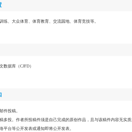
置
训练、大众体育、体育教育、交流园地、体育竞技等。
文数据库（CJFD）
知
邮件投稿。
稿多投。作者所投稿件须是自己完成的原创作品，且与该稿件内容无实质
络平台等公开发表或通知即将公开发表。