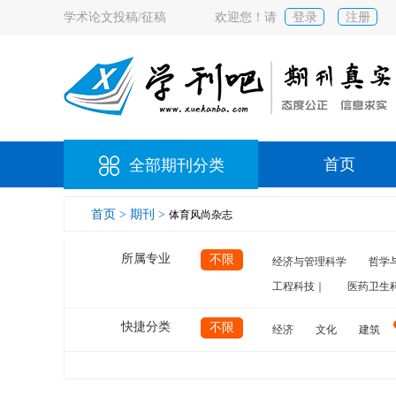
学术论文投稿/征稿
欢迎您！请
登录
注册
首页
全部期刊分类
首页 >
期刊 >
体育风尚杂志
所属专业
不限
经济与管理科学
哲学
工程科技｜
医药卫生
快捷分类
不限
经济
文化
建筑
计算机
航空
交通