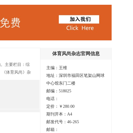
体育风尚杂志官网信息
物。主要栏目：综
主编：王维
 《体育风尚》杂
地址：深圳市福田区笔架山网球
播公司联营合作，有
中心馆东门二楼
次。经过多年的打造
邮编：518025
育风尚》为了广开
电话：
资源，创造经济效
定价：￥280.00
经常组织、策划或参
期刊开本：A4
尔夫球邀请
邮发代号：46-265
有较高影响力的品
邮箱：