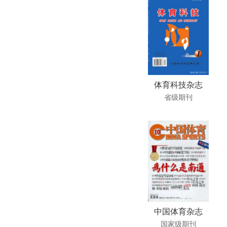
体育科技杂志
省级期刊
中国体育杂志
国家级期刊