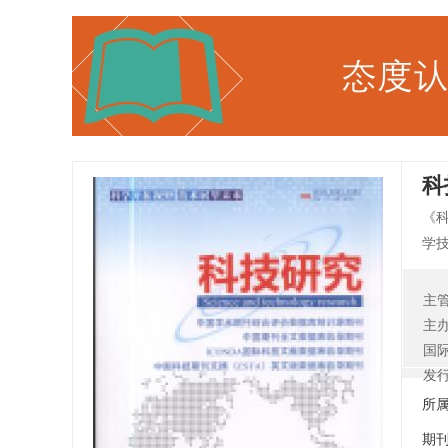
科
《
学
产
建
主
既
主
事
国
发
所
期