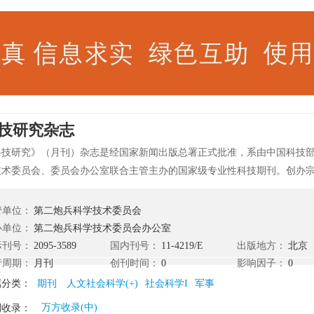
技研究杂志
科技研究》（月刊）杂志是经国家新闻出版总署正式批准，系由中国科技
技术委员会、委员会办公室联合主管主办的国家级专业性科技期刊。创办
业的发展历程和建设成就，展示科技业在国民经济和社会发展中的地位和
设的方针、政策以及科学研究、勘察设计、建筑施工、机械制造等方面的
管单位：
第二炮兵科学技术委员会
有史料和学术价值，又对现实工作有指导意义的重要期刊。办刊方针是：
办单位：
第二炮兵科学技术委员会办公室
求是，强调科学性和准确性，正确的反映历史科学和现实的概貌。
际刊号：
2095-3589
国内刊号：
11-4219/E
出版地方：
北京
行周期：
月刊
创刊时间：
0
影响因子：
0
属分类：
期刊
人文社会科学(+)
社会科学I
军事
万方收录(中)
刊收录：