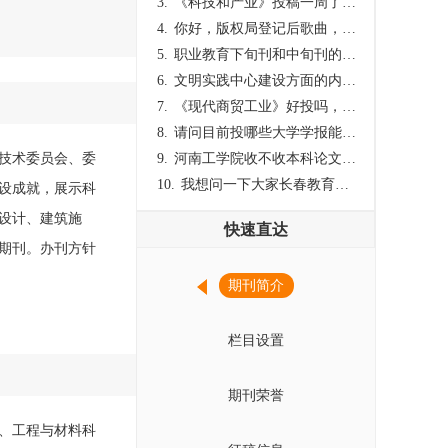
3.
《科技和产业》投稿一周了仍是“已发回执”状态，这是什么意思？什么时候外审？
4.
你好，版权局登记后歌曲，这里能否发表
5.
职业教育下旬刊和中旬刊的国内刊号一样，他们有什么区别，两本刊物都是真的吗？
6.
文明实践中心建设方面的内容适合那种期刊
7.
《现代商贸工业》好投吗，版面费多少？
8.
请问目前投哪些大学学报能较快出刊啊
技术委员会、委
9.
河南工学院收不收本科论文呀？
10.
我想问一下大家长春教育学院学报是本科学报吗？
设成就，展示科
设计、建筑施
快速直达
期刊。办刊方针
期刊简介
栏目设置
期刊荣誉
、工程与材料科