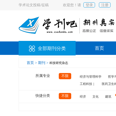
学术论文投稿/征稿
欢迎您！请
登录
注册
首页
全部期刊分类
首页 >
期刊 >
科技研究杂志
所属专业
不限
经济与管理科学
哲学
工程科技｜
医药卫生
快捷分类
不限
经济
文化
建筑
计算机
航空
交通