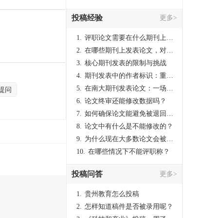
投稿经验
更多>
1.
评职论文需要在什么期刊上发表？
2.
在哪些期刊上发表论文，对考研有优势？
3.
核心期刊发表的限制与挑战
4.
期刊发表中的作者标识：重要性与实践
5.
在南大期刊发表论文：一场知识探索与学术成就的旅程
提问
6.
论文终审还能修改数据吗？
7.
如何确保论文能避免被退回：关键条件与策略
8.
论文中有什么是不能修改的？
9.
为什么现在大多数论文会被评判为AI撰写？（深度剖析查重机制下的困境与出路）
10.
在哪些情况下不能评职称？
投稿问答
更多>
1.
贵州教育怎么投稿
2.
怎样知道稿件是否被录用呢？