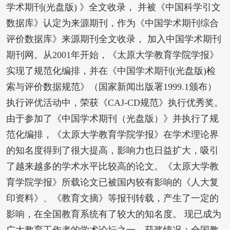
学术期刊(光盘版) 》全文收录， 并被《中国科学引文
数据库》认定为来源期刊，作为《中国学术期刊综合
评价数据库》来源期刊全文收录， 加入中国学术期刊
期刊网。从2001年开始，《太原大学教育学院学报》
实现了规范化编排，并在《中国学术期刊(光盘版)检
索与评价数据规范》（国家新闻出版署1999.1颁布）
执行评优活动中，荣获《CAJ-CD规范》执行优秀奖。
由于参加了《中国学术期刊（光盘版）》并执行了规
范化编排，《太原大学教育学院学报》在学术理论界
的知名度得到了很大提高，影响力也日益扩大，吸引
了越来越多的学术水平比较高的论文。《太原大学教
育学院学报》所载论文已被国内较有影响的《人大复
印资料》、《教育文摘》等报刊转载，产生了一定的
影响，在全国教育系统有了较大的知名度。 现已成为