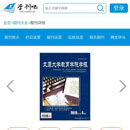
登录
首页
>
期刊大全
>
期刊详情
期刊简介
栏目设置
期刊设置
征稿信息
相关期刊
网友评论