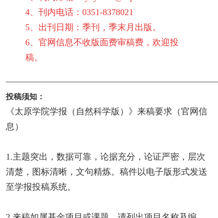
4、刊内电话：0351-8378021
5、出刊日期：季刊，季末月出版。
6、官网信息不收版面费审稿费，欢迎投
稿。
————————————————————————
投稿须知：
《太原学院学报（自然科学版）》来稿要求（官网信
息）
1.主题突出，数据可靠，论据充分，论证严密，层次
清楚，图标清晰，文句精炼。稿件以电子版形式发送
至学报投稿系统。
2.来稿如属基金项目或课题，请列出项目名称及编