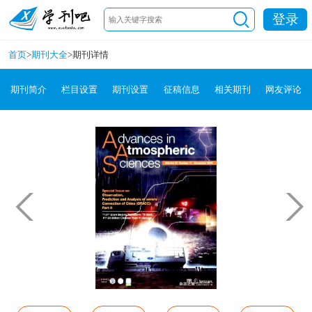
登录
首页
>
期刊大全
>
期刊详情
期刊简介
栏目设置
期刊设置
征稿信息
相关期刊
网友评论