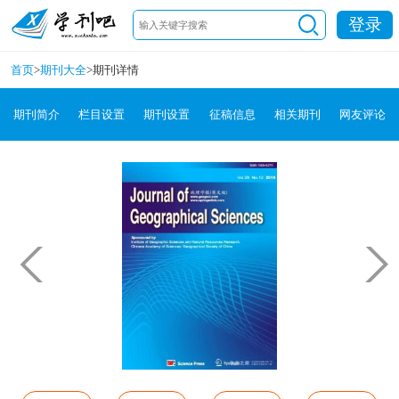
登录
首页
>
期刊大全
>
期刊详情
期刊简介
栏目设置
期刊设置
征稿信息
相关期刊
网友评论