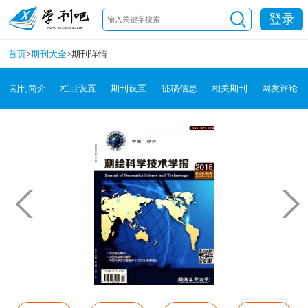
登录
首页
>
期刊大全
>
期刊详情
期刊简介
栏目设置
期刊设置
征稿信息
相关期刊
网友评论