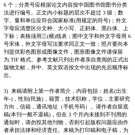
6 个；分类号应根据论文内容按中国图书馆图书分类
法进行编号。正文内小标题的层次不超过 3 级；数
字、量和单位应符合国家标准(用规定的符号)；外文
字母应清楚区分文种、大小写、正斜体、黑白体、上
下标；表格须用三(横)线表；图中文字和外文字母用 6
号宋体，外文字母写法要求同正文一致；照片要向本
刊提供彩色图形或图像文件，图形图像文件请保留
为.TIF 格式。参考文献只列出作者亲自查阅的正式出
版物文献，并中、英文双语按文中出现的先后顺序标
出。
3) 来稿请附上第一作者简介，内容包括：姓名(出生
年-)，性别(民族)，籍贯，技术职称，学位，主要研究
方向，信箱，通讯地址（手机号码）。请作者自留底
稿(本刊一般不退稿)，但在 3 个月内未接到不刊用的
通知时，请勿投其他刊物，否则引起版权问题应由作
者承担法律和经济责任。来稿为打印稿和电子稿，为