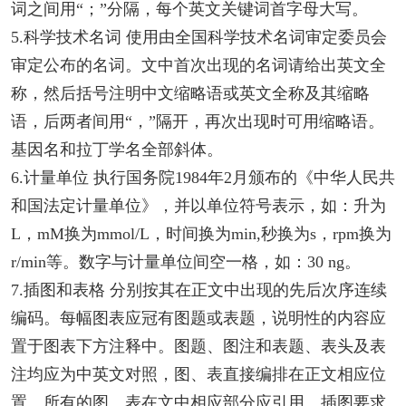
词之间用“；”分隔，每个英文关键词首字母大写。
5.科学技术名词 使用由全国科学技术名词审定委员会
审定公布的名词。文中首次出现的名词请给出英文全
称，然后括号注明中文缩略语或英文全称及其缩略
语，后两者间用“，”隔开，再次出现时可用缩略语。
基因名和拉丁学名全部斜体。
6.计量单位 执行国务院1984年2月颁布的《中华人民共
和国法定计量单位》，并以单位符号表示，如：升为
L，mM换为mmol/L，时间换为min,秒换为s，rpm换为
r/min等。数字与计量单位间空一格，如：30 ng。
7.插图和表格 分别按其在正文中出现的先后次序连续
编码。每幅图表应冠有图题或表题，说明性的内容应
置于图表下方注释中。图题、图注和表题、表头及表
注均应为中英文对照，图、表直接编排在正文相应位
置。所有的图、表在文中相应部分应引用。插图要求