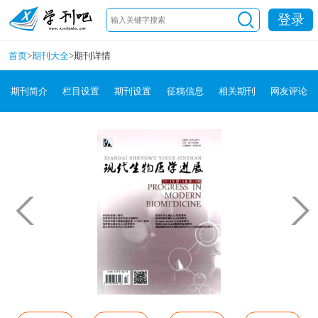
登录
首页
>
期刊大全
>
期刊详情
期刊简介
栏目设置
期刊设置
征稿信息
相关期刊
网友评论