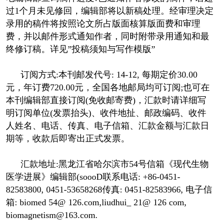
过1个月未见修回，编辑部将以新稿处理。经审理决定
录用的稿件将按照论文所占版面核算版面费和审理
费，并以邮件形式通知作者，同时附带录用通知和最
终修订稿。详见”投稿须知与写作模版”
订阅方式:本刊邮发代号: 14-12, 每期定价30.00
元，年订费720.00元，全国各地邮局均可订阅;也可在
本刊编辑部直接订阅(免收邮寄费)，汇款时请详细写
明订阅单位(发票抬头)、收件地扯、邮政编码、收件
人姓名、电话、传真、电子信箱、汇款金额与汇款日
期等，收款后即寄出正式发票。
汇款地址:黑龙江省哈尔滨市54号信箱《现代生物
医学进展》编辑部(soooD联系电话: +86-0451-
82583800, 0451-53658268传真: 0451-82583966, 电子信
箱: biomed 54@ 126.com,liudhui_ 21@ 126 com,
biomagnetism@163.com.