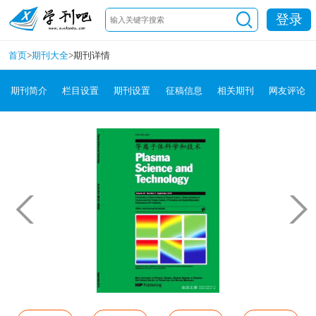
登录
首页
>
期刊大全
>
期刊详情
期刊简介
栏目设置
期刊设置
征稿信息
相关期刊
网友评论