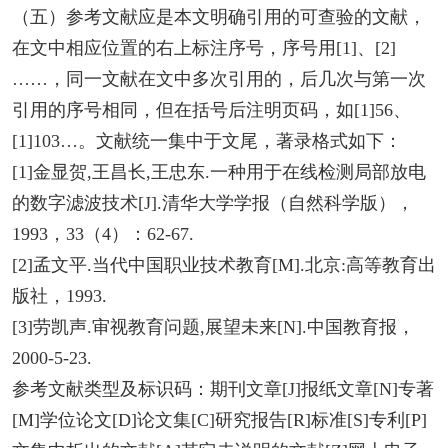
（五）参考文献应是本文明确引用的可查验的文献，
在文中相应位置的右上标注序号，序号用[1]、[2]
……，同一文献在文中多次引用的，后几次与第一次
引用的序号相同，但在括号后注明页码，如[1]56、
[1]103…。文献统一集中于文尾，著录格式如下：
[1]金显贺,王昌长,王忠东.一种用于在线检测局部放电
的数字滤波技术[J].清华大学学报（自然科学版），
1993，33（4）：62-67.
[2]孟文平.当代中国职业技术教育[M].北京:高等教育出
版社，1993.
[3]劳凯声.审视教育问题,展望未来[N].中国教育报，
2000-5-23.
参考文献类型及标识码：期刊文章[J]报纸文章[N]专著
[M]学位论文[D]论文集[C]研究报告[R]标准[S]专利[P]