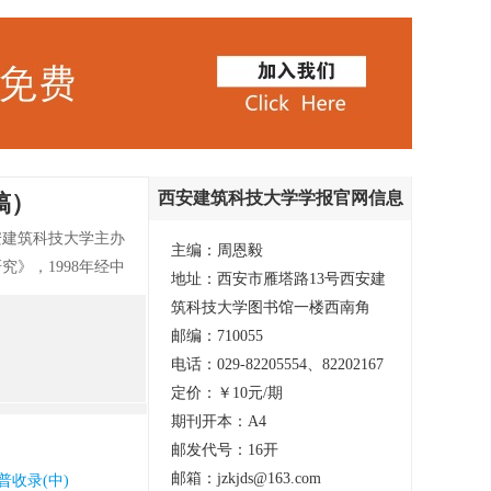
西安建筑科技大学学报官网信息
稿）
安建筑科技大学主办
主编：周恩毅
》，1998年经中
地址：西安市雁塔路13号西安建
要栏目：马克思主义
筑科技大学图书馆一楼西南角
、社会学。
邮编：710055
电话：029-82205554、82202167
定价：￥10元/期
期刊开本：A4
邮发代号：16开
邮箱：jzkjds@163.com
普收录(中)