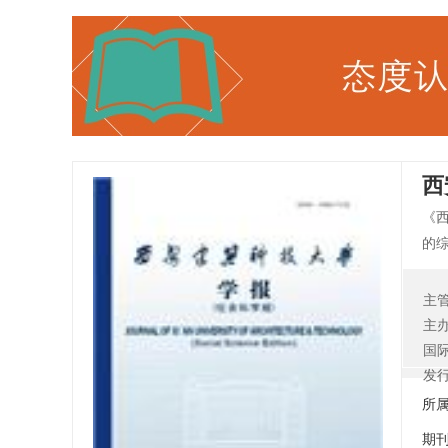
西
《
的综
国
理
主
主
国
发
所
期