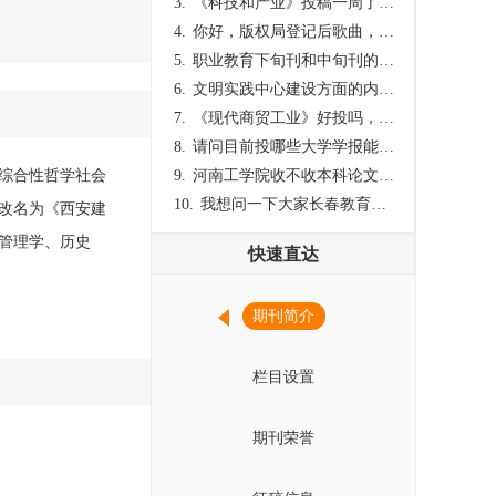
3.
《科技和产业》投稿一周了仍是“已发回执”状态，这是什么意思？什么时候外审？
4.
你好，版权局登记后歌曲，这里能否发表
5.
职业教育下旬刊和中旬刊的国内刊号一样，他们有什么区别，两本刊物都是真的吗？
6.
文明实践中心建设方面的内容适合那种期刊
7.
《现代商贸工业》好投吗，版面费多少？
8.
请问目前投哪些大学学报能较快出刊啊
的综合性哲学社会
9.
河南工学院收不收本科论文呀？
10.
我想问一下大家长春教育学院学报是本科学报吗？
，改名为《西安建
管理学、历史
快速直达
期刊简介
栏目设置
期刊荣誉