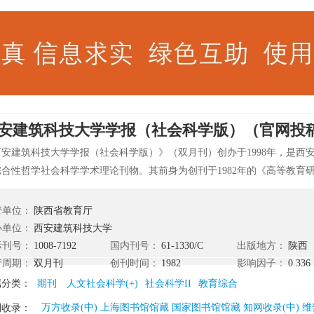
安建筑科技大学学报（社会科学版）（官网投
西安建筑科技大学学报（社会科学版）》（双月刊）创办于1998年，是西
合性哲学社会科学学术理论刊物。其前身为创刊于1982年的《高等教育研究
新闻出版署批准，改名为《西安建筑科技大学学报》（社会科学版）。主
论研究、哲学与科学技术、经济学、管理学、历史学、地理学、法学论坛
管单位：
陕西省教育厅
办单位：
西安建筑科技大学
际刊号：
1008-7192
国内刊号：
61-1330/C
出版地方：
陕西
行周期：
双月刊
创刊时间：
1982
影响因子：
0.336
属分类：
期刊
人文社会科学(+)
社会科学II
教育综合
万方收录(中) 上海图书馆馆藏 国家图书馆馆藏 知网收录(中) 维
刊收录：