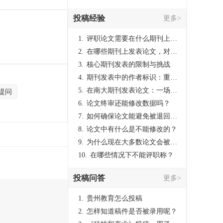
投稿经验
更多>
1.
评职论文需要在什么期刊上发表？
2.
在哪些期刊上发表论文，对考研有优势？
3.
核心期刊发表的限制与挑战
4.
期刊发表中的作者标识：重要性与实践
5.
在南大期刊发表论文：一场知识探索与学术成就的旅程
提问
6.
论文终审还能修改数据吗？
7.
如何确保论文能避免被退回：关键条件与策略
8.
论文中有什么是不能修改的？
9.
为什么现在大多数论文会被评判为AI撰写？（深度剖析查重机制下的困境与出路）
10.
在哪些情况下不能评职称？
投稿问答
更多>
1.
贵州教育怎么投稿
2.
怎样知道稿件是否被录用呢？