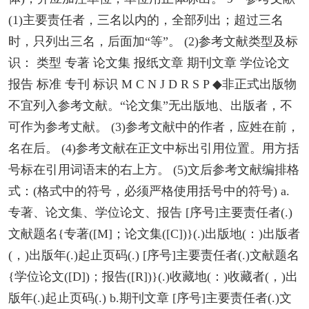
(1)主要责任者，三名以内的，全部列出；超过三名
时，只列出三名，后面加“等”。 (2)参考文献类型及标
识： 类型 专著 论文集 报纸文章 期刊文章 学位论文
报告 标准 专刊 标识 M C N J D R S P ◆非正式出版物
不宜列入参考文献。“论文集”无出版地、出版者，不
可作为参考丈献。 (3)参考文献中的作者，应姓在前，
名在后。 (4)参考文献在正文中标出引用位置。用方括
号标在引用词语末的右上方。 (5)文后参考文献编排格
式：(格式中的符号，必须严格使用括号中的符号) a.
专著、论文集、学位论文、报告 [序号]主要责任者(.)
文献题名{专著([M]；论文集([C])}(.)出版地(：)出版者
(，)出版年(.)起止页码(.) [序号]主要责任者(.)文献题名
{学位论文([D])；报告([R])}(.)收藏地(：)收藏者(，)出
版年(.)起止页码(.) b.期刊文章 [序号]主要责任者(.)文