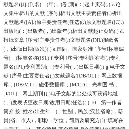
献题名([J].)刊名(，)年(，)卷(期)(：)起止页码(.) c.论
文集中析出的文献 [序号]析出文献主要责任者(.)析出
文献题名([A].)原主要责任者(任选)(.)原文献题名([C].)
出版地(：)出版者(，)出版年(.)析出文献起止页码(.) d.
报纸文章 [序号]主要责任者(.)文献题名([N].)报纸名
(，)出版日期(版次)(.) e.国际、国家标准 [序号]标准编
号(，)标准名称([S].) f.专利 [序号]专利所有者(.)专利
题名([P].)专利国别(：)专利号(，)出版日期(.) g.电子文
献 [序号]主要责任者(.)文献题名([DB/OL]：网上数据
库；[DB/MT]：磁带数据库；[M/CD]：光盘图 书；
[J/OL]：网上期刊}(.)电子文献的出处或可获得地址
(，)发表或更改日期/改用日期(任选)(.) 10 第一作者
简介 按“姓名(出生年—)，性别，民族(汉族省略)，籍
贯(省、市人)，职称，学位，简历及研究方向”填写在