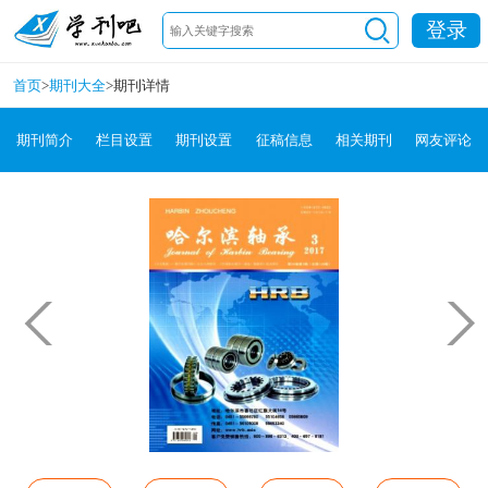
登录
首页
>
期刊大全
>
期刊详情
期刊简介
栏目设置
期刊设置
征稿信息
相关期刊
网友评论