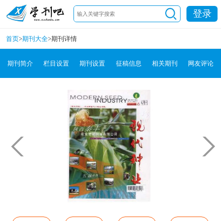
登录
首页
>
期刊大全
>
期刊详情
期刊简介
栏目设置
期刊设置
征稿信息
相关期刊
网友评论