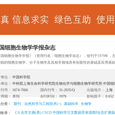
国细胞生物学学报杂志
中国细胞生物学学报》（曾用刊名：细胞生物学杂志），创刊于1979年，
撰稿的细胞生物学、分子生物学及其相关领域具有创新性的基础及应用基
映当前国内外生物科学前沿或热点领域的综述性文章。此外，还设有特约
与方法、教学研究、热点评析、干细胞研究等栏目，欢迎投稿或订阅。 《
管单位：
中国科学院
》坚持为社会主义服务的方向，坚持以马克思列宁主义、毛泽东思想和邓
办单位：
中科院上海生命科学研究院生物化学与细胞生物学研究所;中国细
“百花齐放、百家争鸣”和“古为今用、洋为中用”的方针，坚持实事求是、
际刊号：
1674-7666
国内刊号：
31-2035/Q
出版地方：
上海
谨学风，传播先进的科学文化知识，弘扬民族优秀科学文化，促进国际科
行周期：
月刊
创刊时间：
1979
影响因子：
0.652
科技教育、教学及管理诸方面的规律，活跃教学与科研的学术风气，为教
属分类：
期刊
自然科学与工程技术(+)
基础科学
生物学
CA 化学文摘(美) CSCD 中国科学引文数据库来源期刊(含扩展
刊收录：