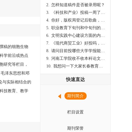
2.
怎样知道稿件是否被录用呢？
3.
《科技和产业》投稿一周了仍是“已发回执”状态，这是什么意思？什么时候外审？
4.
你好，版权局登记后歌曲，这里能否发表
5.
职业教育下旬刊和中旬刊的国内刊号一样，他们有什么区别，两本刊物都是真的吗？
6.
文明实践中心建设方面的内容适合那种期刊
7.
《现代商贸工业》好投吗，版面费多少？
文撰稿的细胞生物
8.
请问目前投哪些大学学报能较快出刊啊
科学前沿或热点
9.
河南工学院收不收本科论文呀？
胞研究等栏目，
10.
我想问一下大家长春教育学院学报是本科学报吗？
、毛泽东思想和邓
快速直达
论与实际相结合的
科技教育、教学
期刊简介
栏目设置
期刊荣誉