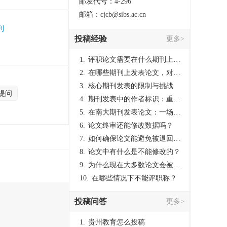
邮发代号：4-296
邮箱：cjcb@sibs.ac.cn
刊
投稿经验
更多>
1.
评职论文需要在什么期刊上发表？
2.
在哪些期刊上发表论文，对考研有优势？
3.
核心期刊发表的限制与挑战
提问
4.
期刊发表中的作者标识：重要性与实践
5.
在南大期刊发表论文：一场知识探索与学术成就的旅程
6.
论文终审还能修改数据吗？
7.
如何确保论文能避免被退回：关键条件与策略
8.
论文中有什么是不能修改的？
9.
为什么现在大多数论文会被评判为AI撰写？（深度剖析查重机制下的困境与出路）
10.
在哪些情况下不能评职称？
投稿问答
更多>
1.
贵州教育怎么投稿