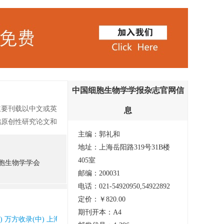
中国细胞生物学学报杂志官网信
主要刊载以中文或英
息
础原创性研究论文和
主编：郭礼和
综述、研究简报、技
地址：上海岳阳路319号31B楼
中国细胞生物学学
405室
小平理论为指导，贯
胞生物学学会
邮编：200031
理论与实际相结合的
电话：021-54920950,54922892
学文化交流，探索防
定价：￥820.00
学与科研服务。
期刊开本：A4
版) 万方收录(中) 上海图书馆馆藏 国家图书馆馆藏 知网收录(中) 统计源核