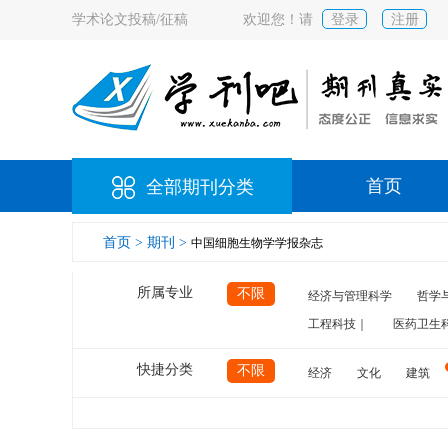
学术论文投稿/征稿
欢迎您！请
登录
注册
首页
全部期刊分类
首页 >
期刊 >
中国细胞生物学学报杂志
所属专业
不限
经济与管理科学
哲学
工程科技｜
医药卫生
快捷分类
不限
经济
文化
建筑
计算机
航空
交通