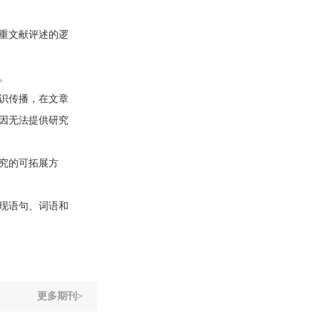
重文献评述的逻
。
识传播，在文章
因无法提供研究
究的可拓展方
现语句、词语和
更多期刊>