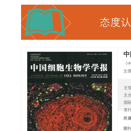
中
《
文
反
术
主
报
主
彻
国
严
发
灾
所
期