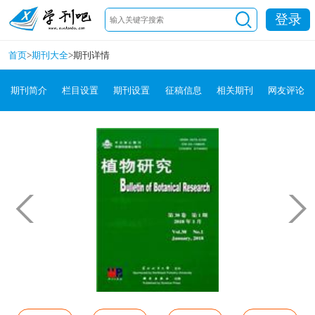
登录
首页
>
期刊大全
>
期刊详情
期刊简介
栏目设置
期刊设置
征稿信息
相关期刊
网友评论