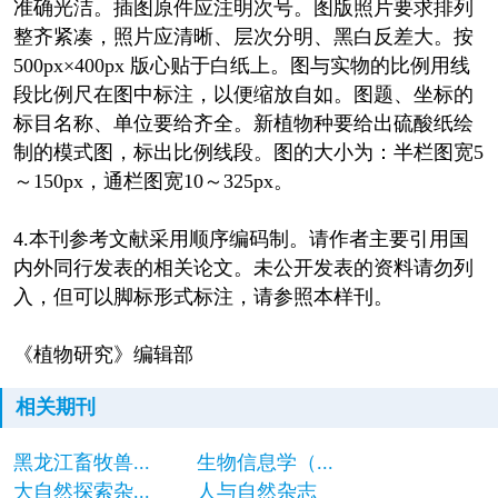
准确光洁。插图原件应注明次号。图版照片要求排列
整齐紧凑，照片应清晰、层次分明、黑白反差大。按
500px×400px 版心贴于白纸上。图与实物的比例用线
段比例尺在图中标注，以便缩放自如。图题、坐标的
标目名称、单位要给齐全。新植物种要给出硫酸纸绘
制的模式图，标出比例线段。图的大小为：半栏图宽5
～150px，通栏图宽10～325px。
4.本刊参考文献采用顺序编码制。请作者主要引用国
内外同行发表的相关论文。未公开发表的资料请勿列
入，但可以脚标形式标注，请参照本样刊。
《植物研究》编辑部
相关期刊
黑龙江畜牧兽...
生物信息学（...
大自然探索杂...
人与自然杂志