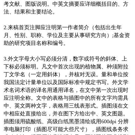
考文献、图版说明。中英文摘要应详细概括目的、方
法、结果和主要结论。
2.来稿首页注脚应注明第一作者简介（包括出生年
月、性别、职称、学位及主要从事研究方向）;基金资
助的研究项目名称和编号。
3.外文字母大小写必须分清，数字或符号的斜体、上
下标必须标明。凡文中首次出现的植物属、种须附拉
丁文学名（一定用斜体），并核对无误。量和单位按
我国法定计量单位以及国际标准中规定书写。外文学
术名词术语的译名用通用译名，在文中第一次出现时
应注明全称。文中的表格与插图中的所有文字均需具
中、英文两种文字，表格用三线表形式。插图须在文
中相应处直接给出，并在图下方给出中、英文图题。
插图须用硫酸纸、高级白纸黑墨清绘或用600dpi 分辨
率电脑打印（插图尽可能大些尺寸），插图线条务求