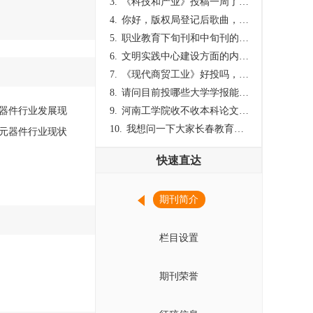
3.
《科技和产业》投稿一周了仍是“已发回执”状态，这是什么意思？什么时候外审？
4.
你好，版权局登记后歌曲，这里能否发表
5.
职业教育下旬刊和中旬刊的国内刊号一样，他们有什么区别，两本刊物都是真的吗？
6.
文明实践中心建设方面的内容适合那种期刊
7.
《现代商贸工业》好投吗，版面费多少？
8.
请问目前投哪些大学学报能较快出刊啊
器件行业发展现
9.
河南工学院收不收本科论文呀？
10.
我想问一下大家长春教育学院学报是本科学报吗？
元器件行业现状
快速直达
期刊简介
栏目设置
期刊荣誉