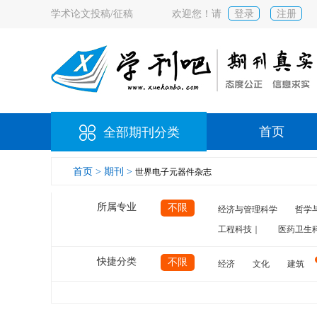
学术论文投稿/征稿
欢迎您！请
登录
注册
首页
全部期刊分类
首页 >
期刊 >
世界电子元器件杂志
所属专业
不限
经济与管理科学
哲学
工程科技｜
医药卫生
快捷分类
不限
经济
文化
建筑
计算机
航空
交通