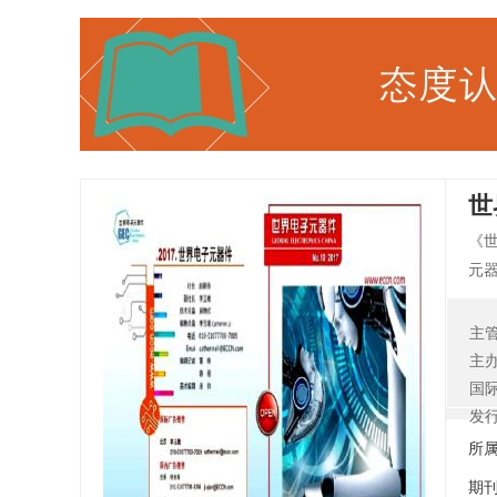
世
《
元
体
主
主
国
发
所
期