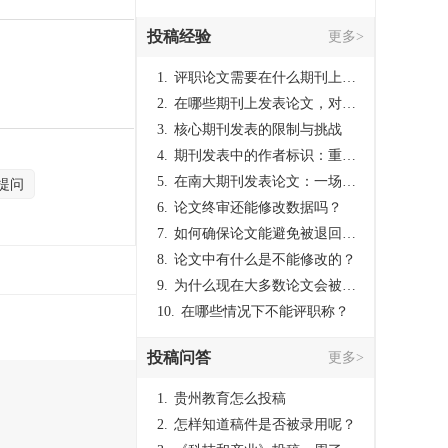
投稿经验
更多>
1.
评职论文需要在什么期刊上发表？
2.
在哪些期刊上发表论文，对考研有优势？
3.
核心期刊发表的限制与挑战
4.
期刊发表中的作者标识：重要性与实践
5.
在南大期刊发表论文：一场知识探索与学术成就的旅程
提问
6.
论文终审还能修改数据吗？
7.
如何确保论文能避免被退回：关键条件与策略
8.
论文中有什么是不能修改的？
9.
为什么现在大多数论文会被评判为AI撰写？（深度剖析查重机制下的困境与出路）
10.
在哪些情况下不能评职称？
投稿问答
更多>
1.
贵州教育怎么投稿
2.
怎样知道稿件是否被录用呢？