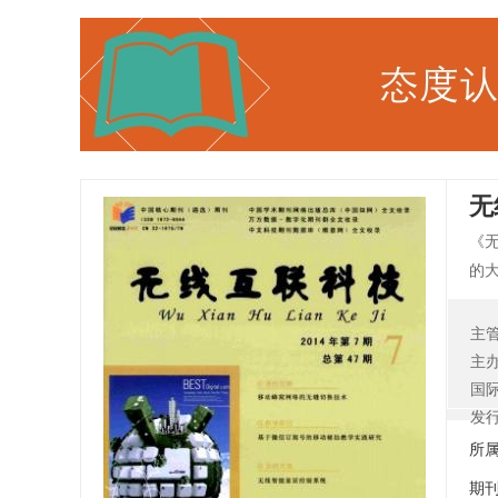
无
《
的
内
数
主
主
国
发
所
期