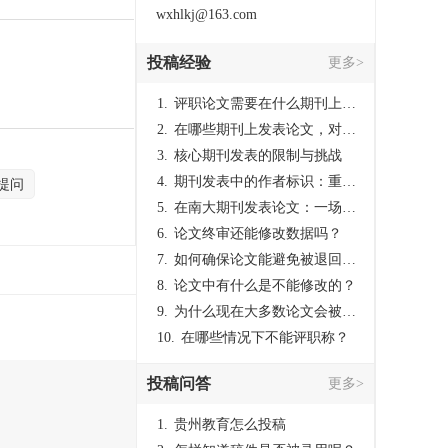
wxhlkj@163.com
投稿经验
更多>
1.
评职论文需要在什么期刊上发表？
2.
在哪些期刊上发表论文，对考研有优势？
3.
核心期刊发表的限制与挑战
4.
期刊发表中的作者标识：重要性与实践
提问
5.
在南大期刊发表论文：一场知识探索与学术成就的旅程
6.
论文终审还能修改数据吗？
7.
如何确保论文能避免被退回：关键条件与策略
8.
论文中有什么是不能修改的？
9.
为什么现在大多数论文会被评判为AI撰写？（深度剖析查重机制下的困境与出路）
10.
在哪些情况下不能评职称？
投稿问答
更多>
1.
贵州教育怎么投稿