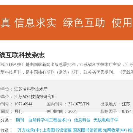
线互联科技杂志
无线互联科技》是由国家新闻出版总署批准，江苏省科学技术厅主管，江
大型科技月刊，是中国核心期刊（遴选）期刊、江苏省优秀期刊。 《无线
外公开发行。本刊文章已被万方数据期刊网、中国学术期刊网络出版总库
据库等网站收录。
管单位：
江苏省科学技术厅
办单位：
江苏省科技情报研究所
际刊号：
1672-6944
国内刊号：
32-1675/TN
出版地方：
江苏
行周期：
月刊
创刊时间：
2004
影响因子：
0.194
属分类：
期刊
自然科学与工程技术(+)
信息科技
无线电电子学
万方收录(中) 上海图书馆馆藏 国家图书馆馆藏 知网收录(中) 维
刊收录：