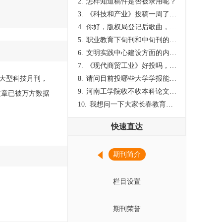
2.
怎样知道稿件是否被录用呢？
3.
《科技和产业》投稿一周了仍是“已发回执”状态，这是什么意思？什么时候外审？
4.
你好，版权局登记后歌曲，这里能否发表
5.
职业教育下旬刊和中旬刊的国内刊号一样，他们有什么区别，两本刊物都是真的吗？
6.
文明实践中心建设方面的内容适合那种期刊
7.
《现代商贸工业》好投吗，版面费多少？
大型科技月刊，
8.
请问目前投哪些大学学报能较快出刊啊
9.
河南工学院收不收本科论文呀？
文章已被万方数据
10.
我想问一下大家长春教育学院学报是本科学报吗？
快速直达
期刊简介
栏目设置
期刊荣誉