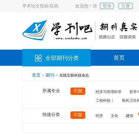
学术论文投稿/征稿
欢迎您！请
登录
注册
首页
全部期刊分类
首页 >
期刊 >
无线互联科技杂志
所属专业
不限
经济与管理科学
哲学
工程科技｜
医药卫生
快捷分类
不限
经济
文化
建筑
计算机
航空
交通