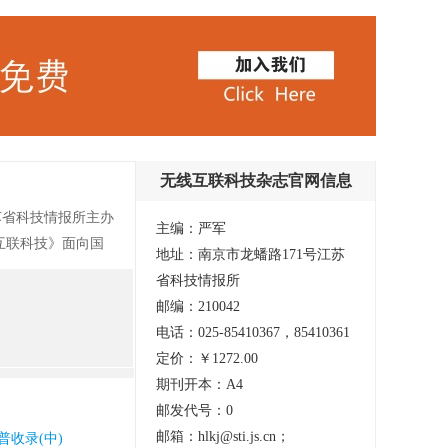
无线互联科技杂志官网信息
苏省科技情报所主办
主编：严军
互联科技》面向国
地址：南京市龙蟠路171号江苏
（知网）、维普期刊
省科技情报所
邮编：210042
电话：025-85410367，85410361
定价：￥1272.00
期刊开本：A4
邮发代号：0
邮箱：hlkj@sti.js.cn；
普收录(中)