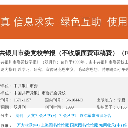
共银川市委党校学报（不收版面费审稿费）（Emai
中共银川市委党校学报》（双月刊）创刊于1999年，由中共银川市委党校主
理论为指针,以学习、研究、宣传马克思主义、毛泽东思想、特别是邓小平
实践为已任。主要栏目：党的建设、邓小平理论研究、经济研究、政改探
管单位：
中共银川市委
办单位：
中国共产党银川市委员会党校
际刊号：
1671-1157
国内刊号：
64-1044/D
出版地方：
宁夏
行周期：
双月刊
创刊时间：
1999
影响因子：
0.156
属分类：
期刊
人文社会科学(+)
社会科学I
政治军事法律综合
万方收录(中) 上海图书馆馆藏 国家图书馆馆藏 知网收录(中) 维
刊收录：