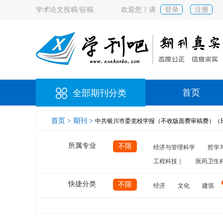
学术论文投稿/征稿
欢迎您！请
登录
注册
首页
全部期刊分类
首页 >
期刊 >
中共银川市委党校学报（不收版面费审稿费）（Em
所属专业
不限
经济与管理科学
哲学
工程科技｜
医药卫生
快捷分类
不限
经济
文化
建筑
计算机
航空
交通