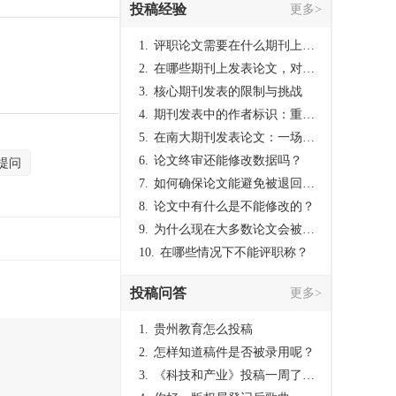
投稿经验
更多>
1.
评职论文需要在什么期刊上发表？
2.
在哪些期刊上发表论文，对考研有优势？
3.
核心期刊发表的限制与挑战
4.
期刊发表中的作者标识：重要性与实践
5.
在南大期刊发表论文：一场知识探索与学术成就的旅程
6.
论文终审还能修改数据吗？
提问
7.
如何确保论文能避免被退回：关键条件与策略
8.
论文中有什么是不能修改的？
9.
为什么现在大多数论文会被评判为AI撰写？（深度剖析查重机制下的困境与出路）
10.
在哪些情况下不能评职称？
投稿问答
更多>
1.
贵州教育怎么投稿
2.
怎样知道稿件是否被录用呢？
3.
《科技和产业》投稿一周了仍是“已发回执”状态，这是什么意思？什么时候外审？