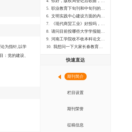
4.
你好，版权局登记后歌曲，这里能否发表
5.
职业教育下旬刊和中旬刊的国内刊号一样，他们有什么区别，两本刊物都是真的吗？
6.
文明实践中心建设方面的内容适合那种期刊
7.
《现代商贸工业》好投吗，版面费多少？
8.
请问目前投哪些大学学报能较快出刊啊
9.
河南工学院收不收本科论文呀？
论为指针,以学
10.
我想问一下大家长春教育学院学报是本科学报吗？
目：党的建设、
快速直达
期刊简介
栏目设置
期刊荣誉
征稿信息