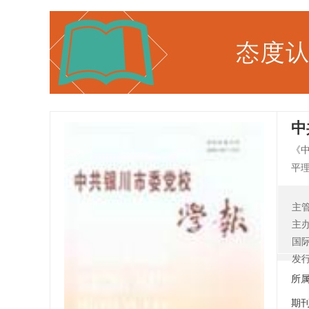
中
《
平
会
主
主
国
发
所
期