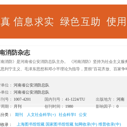
南消防杂志
河南消防》是河南省公安消防总队主办。 《河南消防》坚持为社会主义服
克思列宁主义、毛泽东思想和邓小平理论为指导，贯彻“百花齐放、百家争鸣
为中用”的方针，坚持实事求是、理论与实际相结合的严谨学风，传播先进
扬民族优秀科学文化，促进国际科学文化交流，探索防灾科技教育、教学
管单位：
河南省公安消防总队
，活跃教学与科研的学术风气，为教学与科研服务。 《河南消防》目前已
办单位：
河南省公安消防总队
以杂志社官方消息为准。
际刊号：
1007-4201
国内刊号：
41-1224/TU
出版地方：
河南
行周期：
月刊
创刊时间：
1980
影响因子：
0
属分类：
期刊
人文社会科学(+)
社会科学I
公安
上海图书馆馆藏 国家图书馆馆藏 知网收录(中) 维普收录(中)
刊收录：