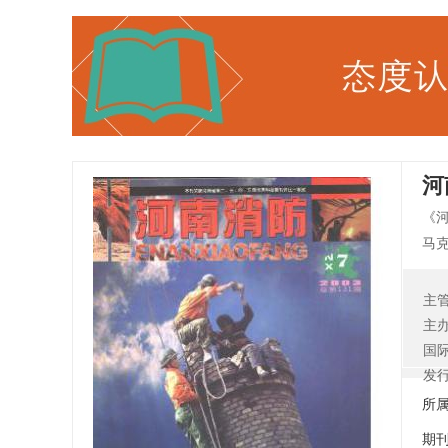
河
《
马
洋
弘
主
律
主
间
国
发
所
期