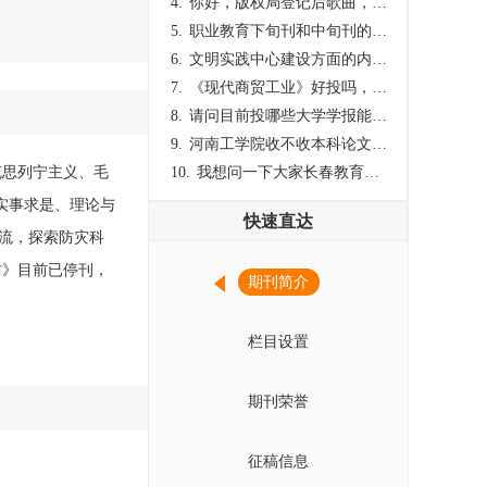
4.
你好，版权局登记后歌曲，这里能否发表
5.
职业教育下旬刊和中旬刊的国内刊号一样，他们有什么区别，两本刊物都是真的吗？
6.
文明实践中心建设方面的内容适合那种期刊
7.
《现代商贸工业》好投吗，版面费多少？
8.
请问目前投哪些大学学报能较快出刊啊
9.
河南工学院收不收本科论文呀？
克思列宁主义、毛
10.
我想问一下大家长春教育学院学报是本科学报吗？
实事求是、理论与
快速直达
流，探索防灾科
防》目前已停刊，
期刊简介
栏目设置
期刊荣誉
征稿信息