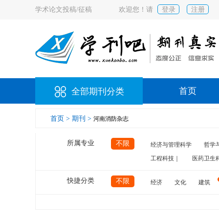
学术论文投稿/征稿
欢迎您！请
登录
注册
首页
全部期刊分类
首页 >
期刊 >
河南消防杂志
所属专业
不限
经济与管理科学
哲学
工程科技｜
医药卫生
快捷分类
不限
经济
文化
建筑
计算机
航空
交通