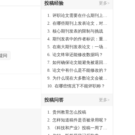
投稿经验
更多>
1.
评职论文需要在什么期刊上发表？
2.
在哪些期刊上发表论文，对考研有优势？
3.
核心期刊发表的限制与挑战
4.
期刊发表中的作者标识：重要性与实践
5.
在南大期刊发表论文：一场知识探索与学术成就的旅程
6.
论文终审还能修改数据吗？
提问
7.
如何确保论文能避免被退回：关键条件与策略
8.
论文中有什么是不能修改的？
9.
为什么现在大多数论文会被评判为AI撰写？（深度剖析查重机制下的困境与出路）
10.
在哪些情况下不能评职称？
投稿问答
更多>
1.
贵州教育怎么投稿
2.
怎样知道稿件是否被录用呢？
3.
《科技和产业》投稿一周了仍是“已发回执”状态，这是什么意思？什么时候外审？