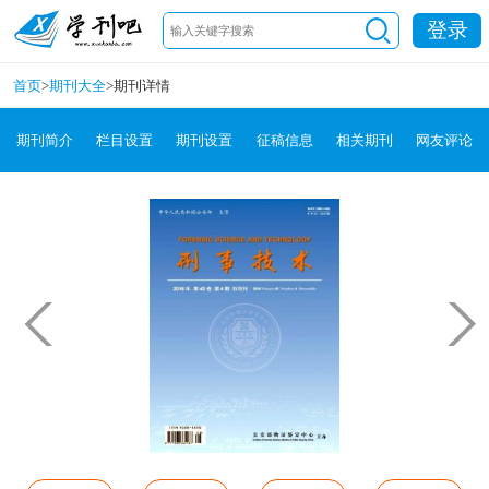
登录
首页
>
期刊大全
>
期刊详情
期刊简介
栏目设置
期刊设置
征稿信息
相关期刊
网友评论