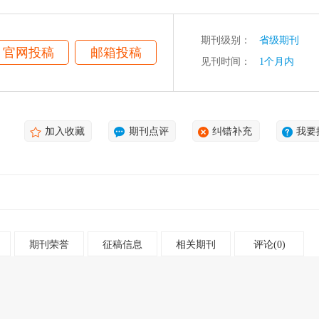
术、机械装备、原料与品种、电气自动化、检测与计量、环境保护、矿山
材料、调试与达产、革新园地等。
期刊级别：
省级期刊
官网投稿
邮箱投稿
见刊时间：
1个月内
加入收藏
期刊点评
纠错补充
我要
期刊荣誉
征稿信息
相关期刊
评论(0)