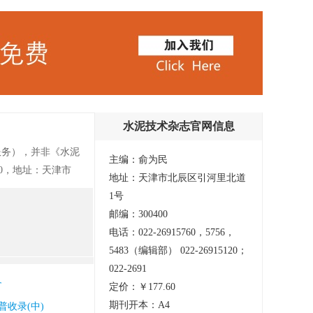
水泥技术杂志官网信息
服务），并非《水泥
主编：俞为民
120，地址：天津市
地址：天津市北辰区引河里北道
单位天津水泥工业设
1号
向国内外公开发行，
邮编：300400
外水泥工业新技
电话：022-26915760，5756，
线的前沿课题与应用
5483（编辑部） 022-26915120；
科研机构、大专院校
022-2691
庆维普、北京超星、
备
定价：￥177.60
、煅烧工艺、粉磨
期刊开本：A4
普收录(中)