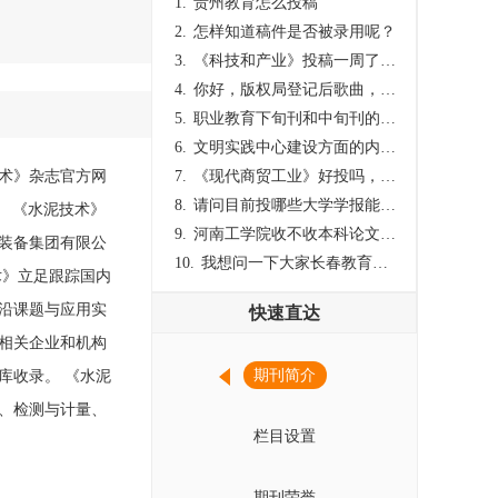
1.
贵州教育怎么投稿
2.
怎样知道稿件是否被录用呢？
3.
《科技和产业》投稿一周了仍是“已发回执”状态，这是什么意思？什么时候外审？
4.
你好，版权局登记后歌曲，这里能否发表
5.
职业教育下旬刊和中旬刊的国内刊号一样，他们有什么区别，两本刊物都是真的吗？
6.
文明实践中心建设方面的内容适合那种期刊
术》杂志官方网
7.
《现代商贸工业》好投吗，版面费多少？
8.
请问目前投哪些大学学报能较快出刊啊
号。 《水泥技术》
9.
河南工学院收不收本科论文呀？
材装备集团有限公
10.
我想问一下大家长春教育学院学报是本科学报吗？
术》立足跟踪国内
沿课题与应用实
快速直达
相关企业和机构
期刊简介
库收录。 《水泥
、检测与计量、
栏目设置
期刊荣誉