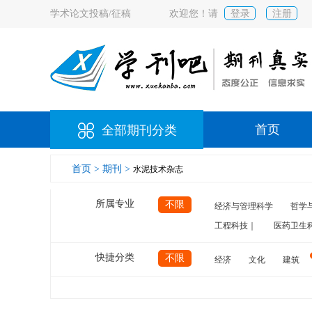
学术论文投稿/征稿
欢迎您！请
登录
注册
首页
全部期刊分类
首页 >
期刊 >
水泥技术杂志
所属专业
不限
经济与管理科学
哲学
工程科技｜
医药卫生
快捷分类
不限
经济
文化
建筑
计算机
航空
交通