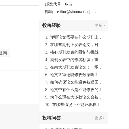
技术、建筑技术、耐
邮发代号：6-52
邮箱：editor@sinoma-tianjin.cn
投稿经验
更多>
1.
评职论文需要在什么期刊上发表？
2.
在哪些期刊上发表论文，对考研有优势？
3.
核心期刊发表的限制与挑战
提问
4.
期刊发表中的作者标识：重要性与实践
5.
在南大期刊发表论文：一场知识探索与学术成就的旅程
6.
论文终审还能修改数据吗？
7.
如何确保论文能避免被退回：关键条件与策略
8.
论文中有什么是不能修改的？
9.
为什么现在大多数论文会被评判为AI撰写？（深度剖析查重机制下的困境与出路）
10.
在哪些情况下不能评职称？
投稿问答
更多>