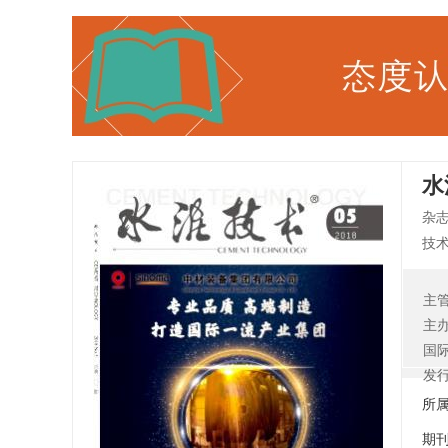
水
杂
技术
北
计
主
属
主
术
国
实
发
以
所
中
期