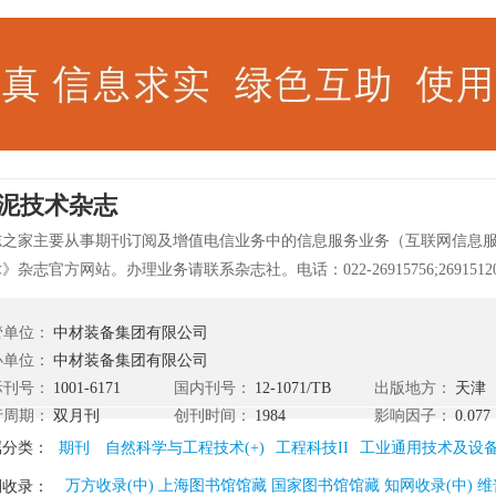
泥技术杂志
志之家主要从事期刊订阅及增值电信业务中的信息服务业务（互联网信息
》杂志官方网站。办理业务请联系杂志社。电话：022-26915756;26915
辰区引河里北道1号。 《水泥技术》由中国水泥行业最大的水泥设计研究
研究院主管主办，2016年变更为由中材装备集团有限公司主管主办，其面
管单位：
中材装备集团有限公司
全国优秀科技期刊、中国科技核心期刊单位。 《水泥技术》立足跟踪国内
办单位：
中材装备集团有限公司
、新成果、新装备的最新发展动态及成果，全面关注设计、科研和生产一
际刊号：
1001-6171
国内刊号：
12-1071/TB
出版地方：
天津
践，内容丰富，覆盖面广，面向国内外各类型水泥厂、水泥装备厂、设计
行周期：
双月刊
创刊时间：
1984
影响因子：
0.077
及相关企业和机构的广大读者。《水泥技术》中的文章已被中国知网、重
属分类：
期刊
自然科学与工程技术(+)
工程科技II
工业通用技术及设
教及万方等多家数据库收录。 《水泥技术》主要栏目：综述、设计与研究
万方收录(中) 上海图书馆馆藏 国家图书馆馆藏 知网收录(中) 维
刊收录：