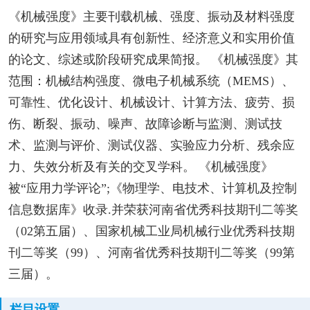
《机械强度》主要刊载机械、强度、振动及材料强度
的研究与应用领域具有创新性、经济意义和实用价值
的论文、综述或阶段研究成果简报。 《机械强度》其
范围：机械结构强度、微电子机械系统（MEMS）、
可靠性、优化设计、机械设计、计算方法、疲劳、损
伤、断裂、振动、噪声、故障诊断与监测、测试技
术、监测与评价、测试仪器、实验应力分析、残余应
力、失效分析及有关的交叉学科。 《机械强度》
被“应用力学评论”;《物理学、电技术、计算机及控制
信息数据库》收录.并荣获河南省优秀科技期刊二等奖
（02第五届）、国家机械工业局机械行业优秀科技期
刊二等奖（99）、河南省优秀科技期刊二等奖（99第
三届）。
栏目设置