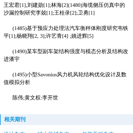
王宏君[1],刘建勋[1];林海[2](1480)海缆侧压仿真中的
沙漏控制研究李兢[1];王桂录[2];卫勇[1]
(1485)基于预应力处理法汽车衡秤体刚度研究韦铁
平[1];杨晓翔[2, 3];许艺青[4] ;姚进辉[5]
(1490)某车型副车架结构强度与模态分析及结构改
进潘宇
(1495)小型Savonius风力机风轮结构优化设计及数
值模拟分析
陈伟;黄文权:李开世
相关期刊