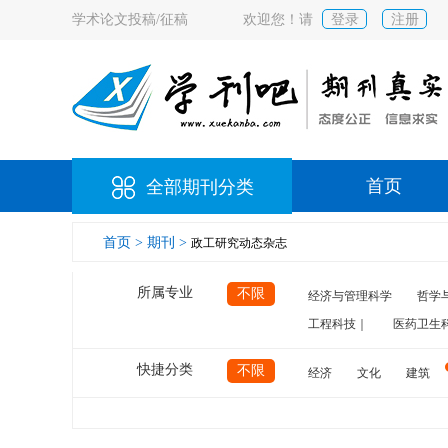
学术论文投稿/征稿
欢迎您！请
登录
注册
首页
全部期刊分类
首页 >
期刊 >
政工研究动态杂志
所属专业
不限
经济与管理科学
哲学
工程科技｜
医药卫生
快捷分类
不限
经济
文化
建筑
计算机
航空
交通