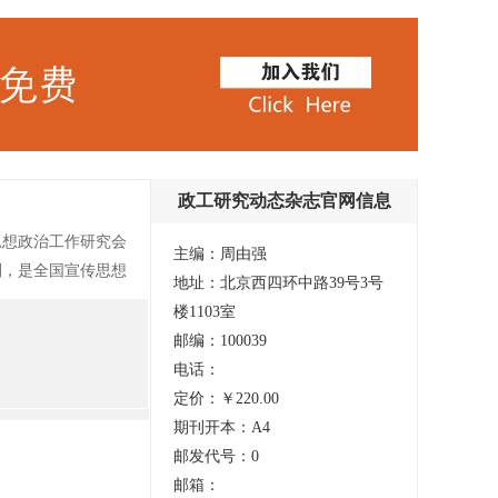
政工研究动态杂志官网信息
思想政治工作研究会
主编：周由强
刊，是全国宣传思想
地址：北京西四环中路39号3号
作领域的中央最新
楼1103室
究前沿、基层单位开
邮编：100039
停刊，具体复刊时
电话：
定价：￥220.00
期刊开本：A4
邮发代号：0
邮箱：