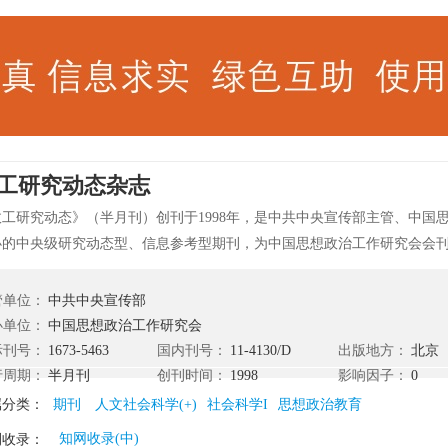
工研究动态杂志
政工研究动态》（半月刊）创刊于1998年，是中共中央宣传部主管、中国
办的中央级研究动态型、信息参考型期刊，为中国思想政治工作研究会会
思想政治工作领域的权威媒体。 《政工研究动态》主要内容：宣传思想工
神、决策背景解读、当前社会思想热点的全面深度分析、思想政治工作研
管单位：
中共中央宣传部
思想政治工作的经验和探讨、社会热点评论等。 《政工研究动态》目前已
办单位：
中国思想政治工作研究会
以杂志社官方消息为准。
际刊号：
1673-5463
国内刊号：
11-4130/D
出版地方：
北京
行周期：
半月刊
创刊时间：
1998
影响因子：
0
属分类：
期刊
人文社会科学(+)
社会科学I
思想政治教育
知网收录(中)
刊收录：