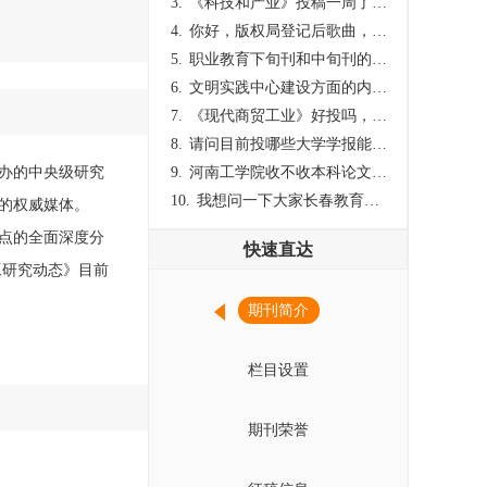
3.
《科技和产业》投稿一周了仍是“已发回执”状态，这是什么意思？什么时候外审？
4.
你好，版权局登记后歌曲，这里能否发表
5.
职业教育下旬刊和中旬刊的国内刊号一样，他们有什么区别，两本刊物都是真的吗？
6.
文明实践中心建设方面的内容适合那种期刊
7.
《现代商贸工业》好投吗，版面费多少？
8.
请问目前投哪些大学学报能较快出刊啊
主办的中央级研究
9.
河南工学院收不收本科论文呀？
10.
我想问一下大家长春教育学院学报是本科学报吗？
的权威媒体。
点的全面深度分
快速直达
工研究动态》目前
期刊简介
栏目设置
期刊荣誉