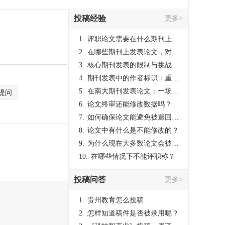
投稿经验
更多>
1.
评职论文需要在什么期刊上发表？
2.
在哪些期刊上发表论文，对考研有优势？
3.
核心期刊发表的限制与挑战
4.
期刊发表中的作者标识：重要性与实践
5.
在南大期刊发表论文：一场知识探索与学术成就的旅程
提问
6.
论文终审还能修改数据吗？
7.
如何确保论文能避免被退回：关键条件与策略
8.
论文中有什么是不能修改的？
9.
为什么现在大多数论文会被评判为AI撰写？（深度剖析查重机制下的困境与出路）
10.
在哪些情况下不能评职称？
投稿问答
更多>
1.
贵州教育怎么投稿
2.
怎样知道稿件是否被录用呢？