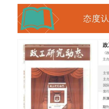
政
《
主
和
精
主
展
主
间
国
发
所
期