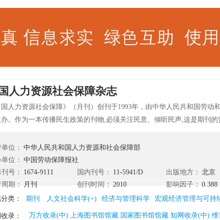
国人力资源社会保障杂志
中国人力资源社会保障》（月刊）创刊于1993年，由中华人民共和国劳动
主办。作为一本传播民生政策的刊物,必须关注民意、倾听民声,这是期刊的
的文化的品格。杂志在走过5年又2个月后,从本期开始将以另一种方式重生
资源社会保障》杂志或许不能承载中国民生问题的全部,但是,所有的文字背
管单位：
中华人民共和国人力资源和社会保障部
筑民生社会的不懈追求。
办单位：
中国劳动保障报社
际刊号：
1674-9111
国内刊号：
11-5941/D
出版地方：
北京
行周期：
月刊
创刊时间：
2010
影响因子：
0.388
属分类：
期刊
人文社会科学(+)
经济与管理科学
宏观经济管理与可持
万方收录(中) 上海图书馆馆藏 国家图书馆馆藏 知网收录(中) 维
刊收录：