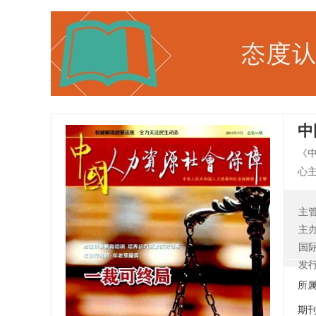
中
《
心
解
力
主
构
主
国
发
所
期