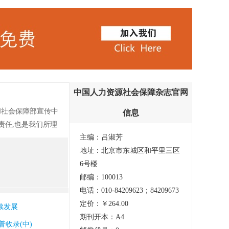
中国人力资源社会保障杂志官网
和社会保障部宣传中
信息
责任,也是我们所理
主编：吕淑芳
.更名后的《中国人
地址：北京市东城区和平里三区
后,表达的是我们为
6号楼
邮编：100013
电话：010-84209623；84209673
定价：￥264.00
续发展
期刊开本：A4
普收录(中)