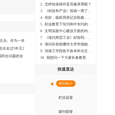
2.
怎样知道稿件是否被录用呢？
3.
《科技和产业》投稿一周了仍是“已发回执”状态，这是什么意思？什么时候外审？
4.
你好，版权局登记后歌曲，这里能否发表
5.
职业教育下旬刊和中旬刊的国内刊号一样，他们有什么区别，两本刊物都是真的吗？
6.
文明实践中心建设方面的内容适合那种期刊
7.
《现代商贸工业》好投吗，版面费多少？
心主办。作为一本
8.
请问目前投哪些大学学报能较快出刊啊
志在走过5年又2
9.
河南工学院收不收本科论文呀？
国民生问题的全
10.
我想问一下大家长春教育学院学报是本科学报吗？
快速直达
期刊简介
栏目设置
期刊荣誉