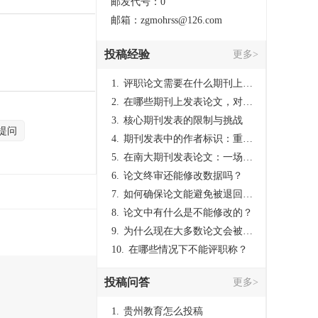
邮发代号：0
邮箱：zgmohrss@126.com
投稿经验
更多>
1.
评职论文需要在什么期刊上发表？
2.
在哪些期刊上发表论文，对考研有优势？
3.
核心期刊发表的限制与挑战
提问
4.
期刊发表中的作者标识：重要性与实践
5.
在南大期刊发表论文：一场知识探索与学术成就的旅程
6.
论文终审还能修改数据吗？
7.
如何确保论文能避免被退回：关键条件与策略
8.
论文中有什么是不能修改的？
9.
为什么现在大多数论文会被评判为AI撰写？（深度剖析查重机制下的困境与出路）
10.
在哪些情况下不能评职称？
投稿问答
更多>
1.
贵州教育怎么投稿