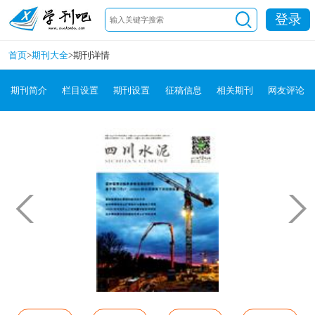
登录
首页
>
期刊大全
>
期刊详情
期刊简介
栏目设置
期刊设置
征稿信息
相关期刊
网友评论