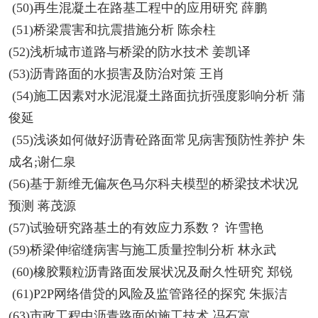
(50)再生混凝土在路基工程中的应用研究 薛鹏
(51)桥梁震害和抗震措施分析 陈余柱
(52)浅析城市道路与桥梁的防水技术 姜凯译
(53)沥青路面的水损害及防治对策 王肖
(54)施工因素对水泥混凝土路面抗折强度影响分析 蒲
俊延
(55)浅谈如何做好沥青砼路面常见病害预防性养护 朱
成名;谢仁泉
(56)基于新维无偏灰色马尔科夫模型的桥梁技术状况
预测 蒋茂源
(57)试验研究路基土的有效应力系数？ 许雪艳
(59)桥梁伸缩缝病害与施工质量控制分析 林永武
(60)橡胶颗粒沥青路面发展状况及耐久性研究 郑锐
(61)P2P网络借贷的风险及监管路径的探究 朱振洁
(63)市政工程中沥青路面的施工技术 冯石富