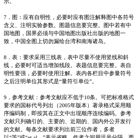
示。
7．图：应有自明性，必要时应有图注解释图中各符号
含义、注明实验参数。图题信息要完整。图中若有中
国地图，国界必须与中国地图出版社出版的地图一
致，中国全图上切勿漏绘台湾和南海诸岛。
8．表：要求采用三线表，表中尽量不使用竖线和斜
线，必要时可适当增加线段。表题信息要完整。表自
明性要强，必要时使用注解。表内各栏目中参量符号
之后注明单位其形式是“量符引单位”。
9．参考文献：参考文献应不低于10条。可把标准格式
要求的国标代号列出（2005年版本）著录格式采用顺
序编码制，即按其在正文中出现顺序连续编码。参考
文献只列确引的、主要的、近期的、国内外公开发行
的文献。每条文献要求列出前三位作者，多者
以“等”或“et al．”表示省略。作者之间用逗号分隔。西