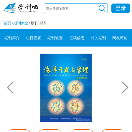
登录
首页
>
期刊大全
>
期刊详情
期刊简介
栏目设置
期刊设置
征稿信息
相关期刊
网友评论