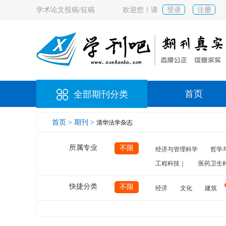
学术论文投稿/征稿
欢迎您！请
登录
注册
首页
全部期刊分类
首页 >
期刊 >
清华法学杂志
所属专业
不限
经济与管理科学
哲学
工程科技｜
医药卫生
快捷分类
不限
经济
文化
建筑
计算机
航空
交通