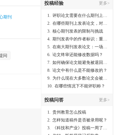
投稿经验
更多>
1.
评职论文需要在什么期刊上发表？
核心期刊
2.
在哪些期刊上发表论文，对考研有优势？
3.
核心期刊发表的限制与挑战
4.
期刊发表中的作者标识：重要性与实践
5.
在南大期刊发表论文：一场知识探索与学术成就的旅程
6.
论文终审还能修改数据吗？
提问
7.
如何确保论文能避免被退回：关键条件与策略
8.
论文中有什么是不能修改的？
9.
为什么现在大多数论文会被评判为AI撰写？（深度剖析查重机制下的困境与出路）
10.
在哪些情况下不能评职称？
投稿问答
更多>
1.
贵州教育怎么投稿
2.
怎样知道稿件是否被录用呢？
3.
《科技和产业》投稿一周了仍是“已发回执”状态，这是什么意思？什么时候外审？