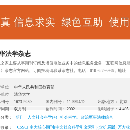
华法学杂志
志之家主要从事期刊订阅及增值电信业务中的信息服务业务（互联网信息
》杂志官方网站。订阅投稿请联系杂志社。电话：010-62795936，地
3室。 《清华法学》（双月刊）创刊于2007年1月，是由由清华大学主办的
学》秉承清华大学自强不息，厚德载物，行胜于言之精神，以严谨求实自
管单位：
中华人民共和国教育部
的姿态，预留佳圃，敬候国手佳作。杂志对稿件的要求为富有原创性、问
办单位：
清华大学
、表达精准、独立署名，对文章篇幅没有限制。
际刊号：
1673-9280
国内刊号：
11-5594/D
出版地方：
北京
行周期：
双月刊
创刊时间：
2002
影响因子：
4.405
属分类：
期刊
人文社会科学(+)
社会科学I
政治军事法律综合
CSSCI 南大核心期刊(中文社会科学引文索引)(含扩展版) 万方
刊收录：