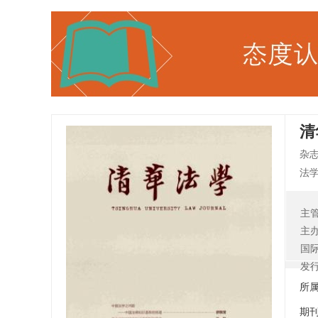
清
杂
法学
52
法
主
放
主
分
国
发
所
期