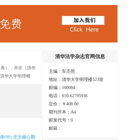
清华法学杂志官网信息
服务），并非《清华
主编：车丕照
址：清华大学明理楼
地址：清华大学明理楼523室
法学刊物。 《清华
邮编：100084
律为办刊宗旨，以开
电话：010-62795936
题意识强烈、论证充
定价：￥408.00
期刊开本：A4
邮发代号：0
邮箱：
收录(中) 北大核心期刊(中国人文社会科学核心期刊) 知网收录(中)