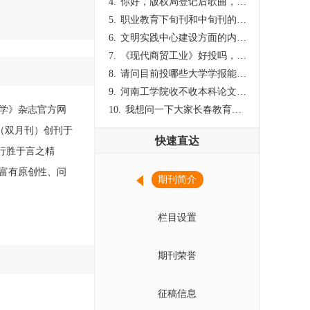
4.
你好，版权局登记后歌曲，这里能否发表
5.
职业教育下旬刊和中旬刊的国内刊号一样，他们有什么区别，两本刊物都是真的吗？
6.
文明实践中心建设方面的内容适合那种期刊
7.
《现代商贸工业》好投吗，版面费多少？
8.
请问目前投哪些大学学报能较快出刊啊
9.
河南工学院收不收本科论文呀？
学》杂志官方网
10.
我想问一下大家长春教育学院学报是本科学报吗？
》（双月刊）创刊于
快速直达
，行胜于言之精
富有原创性、问
期刊简介
栏目设置
期刊荣誉
征稿信息